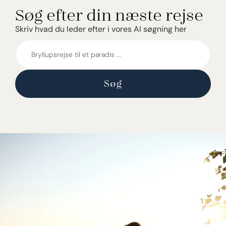
Søg efter din næste rejse
Skriv hvad du leder efter i vores AI søgning her
Søg
efter
din
næste
Søg
rejse