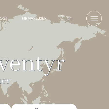
TOGT
FIRMAREJSER
DEL
ventyr
ner