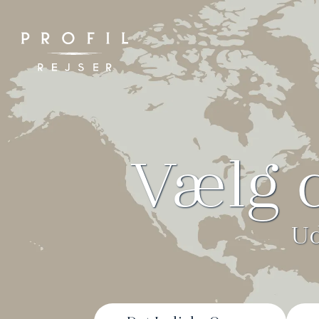
Spring
til
indhold
Vælg 
Ud