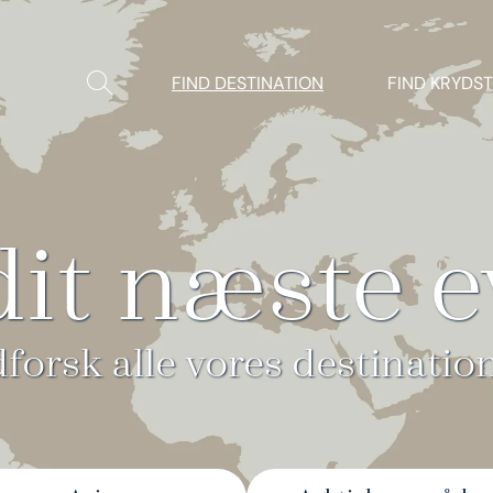
Vis/Skjul
FIND DESTINATION
FIND KRYDS
søgning
dit næste e
forsk alle vores destinatio