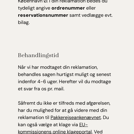
København Ø. I din reklamation bedes du
tydeligt angive
ordrenummer
eller
reservationsnummer
samt vedlægge evt.
bilag.
Behandlingstid
Når vi har modtaget din reklamation,
behandles sagen hurtigst muligt og senest
indenfor 4-6 uger. Herefter vil du modtage
et svar fra os pr. mail.
Såfremt du ikke er tilfreds med afgørelsen,
har du mulighed for at gå videre med din
reklamation til
Pakkerejseankenævnet
. Du
kan også vælge at klage via
EU-
kommissionens online klageportal
. Ved