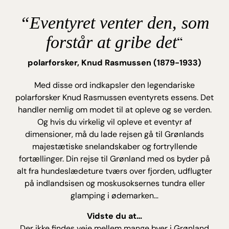
“Eventyret venter den, som
“
forstår at gribe det
polarforsker, Knud Rasmussen (1879-1933)
Med disse ord indkapsler den legendariske
polarforsker Knud Rasmussen eventyrets essens. Det
handler nemlig om modet til at opleve og se verden.
Og hvis du virkelig vil opleve et eventyr af
dimensioner, må du lade rejsen gå til Grønlands
majestætiske snelandskaber og fortryllende
fortællinger. Din rejse til Grønland med os byder på
alt fra hundeslædeture tværs over fjorden, udflugter
på indlandsisen og moskusoksernes tundra eller
glamping i ødemarken…
Vidste du at…
Der ikke findes veje mellem mange byer i Grønland