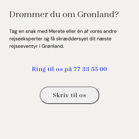
Merete Bach Kristensen
Drømmer du om Grønland?
Rejseekspert, Grønland
Tag en snak med Merete eller én af vores andre
rejseeksperter og få skræddersyet dit næste
rejseeventyr i Grønland.
Ring til os på 77 33 55 00
Skriv til os