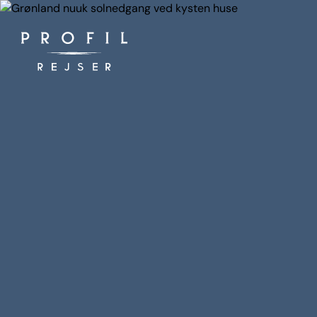
Spring
til
indhold