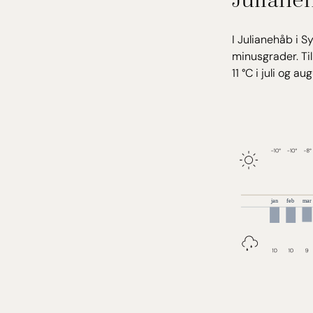
I Julianehåb i S
minusgrader. Til
11 °C i juli og au