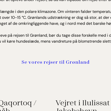
n længde i den polare klimazone. Om vinteren falder temperatu
er 10-15 °C. Grønlands udstrækning er dog så stor, at der er
æget af de omkringliggende have, og i nord med det barske høj
leve på rejsen til Grønland, bør du tage disse forskelle med i 
u vil køre hundeslæde, mens vandreture på blomstrende slett
Se vores rejser til Grønland
 Qaqortoq /
Vejret i Ilulissat
håb
Jakobshavn