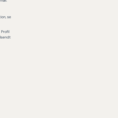
mail.
ion, se
Profil
dsendt