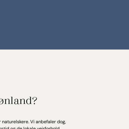
rønland?
r naturelskere. Vi anbefaler dog,
stid og de lokale vejrforhold.