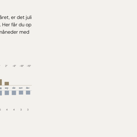
et, er det juli
t. Her får du op
de måneder med