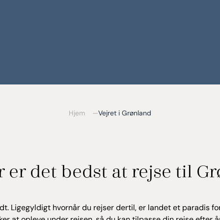
Hjem
Vejret i Grønland
 er det bedst at rejse til G
 Ligegyldigt hvornår du rejser dertil, er landet et paradis fo
er at opleve under rejsen, så du kan tilpasse din rejse efter år