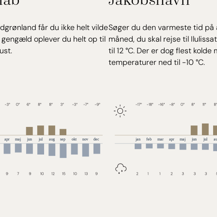
ydgrønland får du ikke helt vilde
Søger du den varmeste tid på år
 gengæld oplever du helt op til
måned, du skal rejse til Ilulissa
gust.
til 12 °C. Der er dog flest kol
temperaturer ned til -10 °C.