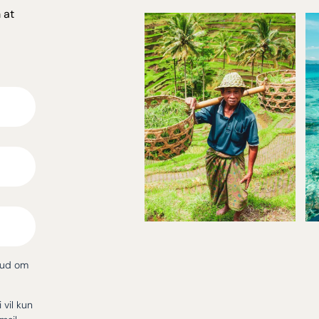
 at
bud om
i vil kun