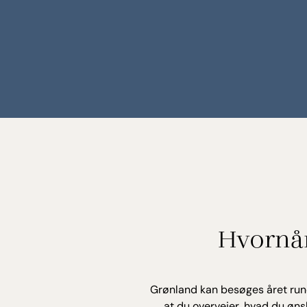
Hvornår
Grønland kan besøges året rundt.
at du overvejer, hvad du ønsk