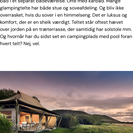
bad i et separat badeværelse. Ofte med karbad. Mange
glampingtelte har både stue og soveafdeling. Og bliv ikke
overrasket, hvis du sover i en himmelseng. Det er luksus og
komfort, der er en sheik værdigt. Teltet står oftest hævet
over jorden på en træterrasse, der samtidig har solstole mm.
Og hvornår har du sidst set en campingplads med pool foran
hvert telt? Nej, vel.