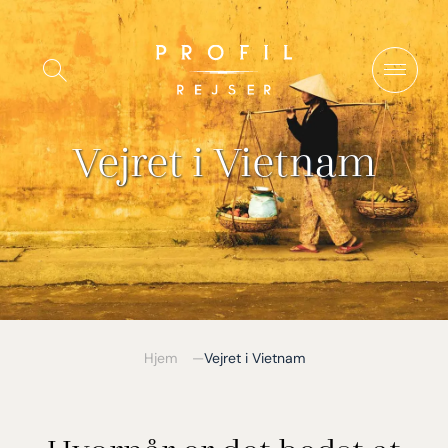
Spring
til
Vis/Skjul
indhold
søgning
Vejret i Vietnam
Hjem
Vejret i Vietnam