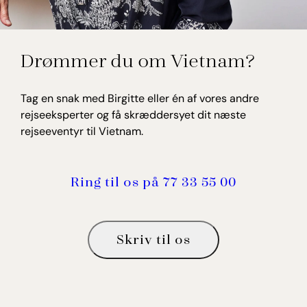
Birgitte Willumsen
Drømmer du om Vietnam?
Rejseekspert, Vietnam
Tag en snak med Birgitte eller én af vores andre
rejseeksperter og få skræddersyet dit næste
rejseeventyr til Vietnam.
Ring til os på 77 33 55 00
Skriv til os