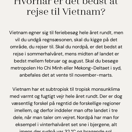
Hvornår er det bedst at
rejse til Vietnam?
Vietnam egner sig til feriebesøg hele året rundt, men
vil du undgå regnsæsonen, skal du kigge på det
område, du rejser til. Skal du nordpå, er det bedst at
rejse i sommerhalvåret, mens midten af landet er
bedst mellem februar og august. Skal du besøge
metropolen Ho Chi Minh eller Mekong-Deltaet i syd,
anbefales det at vente til november-marts.
Vietnam har et subtropisk til tropisk monsunklima
med varmt og fugtigt vejr hele året rundt. Der er dog
væsentlig forskel på regntid de forskellige regioner
imellem, og derfor inddeler man ofte landet i tre
dele, når man taler om vejret. Nordpå har man for
eksempel i vinterhalvåret set sne i bjergene, alt
imens der sydpå var 32 °C og bragende sol.