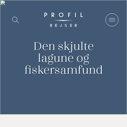
Spring
til
Vis/Skjul
indhold
søgning
Den skjulte
lagune og
fiskersamfund