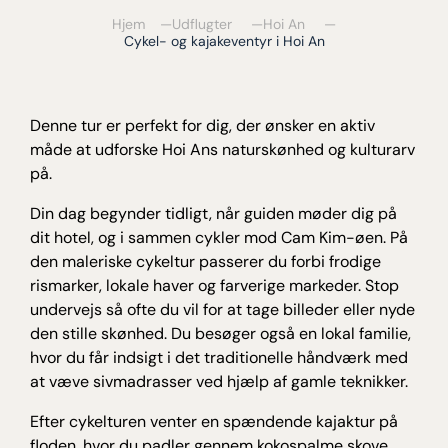
Hjem
Udflugter
Hoi An
Cykel- og kajakeventyr i Hoi An
Denne tur er perfekt for dig, der ønsker en aktiv
måde at udforske Hoi Ans naturskønhed og kulturarv
på.
Din dag begynder tidligt, når guiden møder dig på
dit hotel, og i sammen cykler mod Cam Kim-øen. På
den maleriske cykeltur passerer du forbi frodige
rismarker, lokale haver og farverige markeder. Stop
undervejs så ofte du vil for at tage billeder eller nyde
den stille skønhed. Du besøger også en lokal familie,
hvor du får indsigt i det traditionelle håndværk med
at væve sivmadrasser ved hjælp af gamle teknikker.
Efter cykelturen venter en spændende kajaktur på
floden, hvor du padler gennem kokospalme skove.