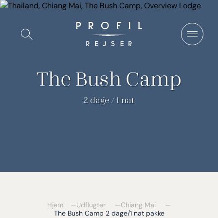
Spring
til
Vis/Skjul
indhold
søgning
The Bush Camp
2 dage / 1 nat
Hjem
Udflugter
Chiang Mai
The Bush Camp 2 dage/1 nat pakke