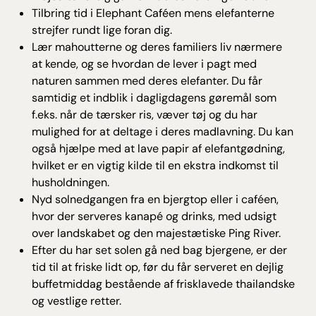
Tilbring tid i Elephant Caféen mens elefanterne
strejfer rundt lige foran dig.
Lær mahoutterne og deres familiers liv nærmere
at kende, og se hvordan de lever i pagt med
naturen sammen med deres elefanter. Du får
samtidig et indblik i dagligdagens gøremål som
f.eks. når de tærsker ris, væver tøj og du har
mulighed for at deltage i deres madlavning. Du kan
også hjælpe med at lave papir af elefantgødning,
hvilket er en vigtig kilde til en ekstra indkomst til
husholdningen.
Nyd solnedgangen fra en bjergtop eller i caféen,
hvor der serveres kanapé og drinks, med udsigt
over landskabet og den majestætiske Ping River.
Efter du har set solen gå ned bag bjergene, er der
tid til at friske lidt op, før du får serveret en dejlig
buffetmiddag bestående af frisklavede thailandske
og vestlige retter.