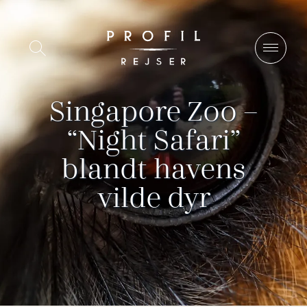
Spring
til
Vis/Skjul
indhold
søgning
Singapore Zoo –
“Night Safari”
blandt havens
vilde dyr