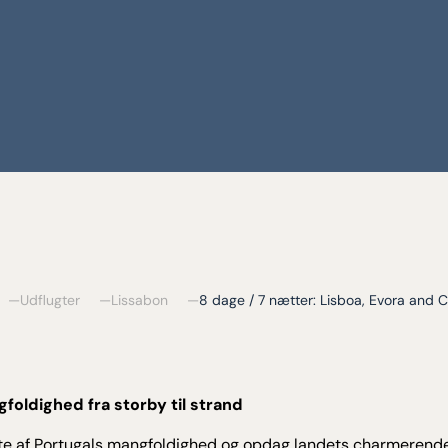
Udflugter
Lissabon
8 dage / 7 nætter: Lisboa, Evora and 
foldighed fra storby til strand
e af Portugals mangfoldighed og opdag landets charmerende 