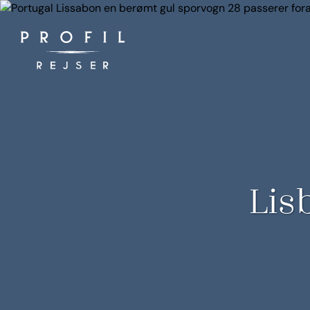
Spring
til
indhold
Lis