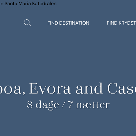
Vis/Skjul
FIND DESTINATION
FIND KRYDS
søgning
boa, Evora and Cas
8 dage / 7 nætter