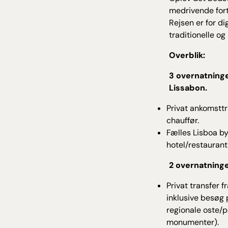
medrivende fort
Rejsen er for di
traditionelle og
Overblik:
3 overnatninge
Lissabon.
Privat ankomsttr
chauffør.
Fælles Lisboa by
hotel/restauran
2 overnatninge
Privat transfer f
inklusive besøg
regionale oste/pø
monumenter).