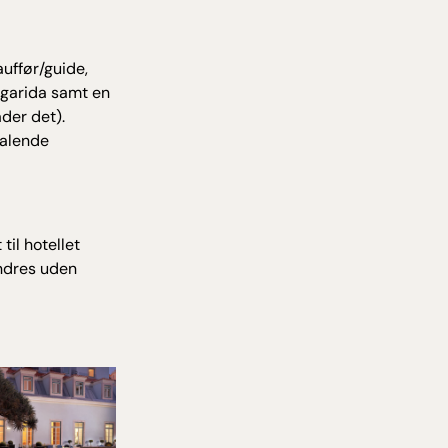
auffør/guide,
rgarida samt en
ader det).
talende
til hotellet
ndres uden