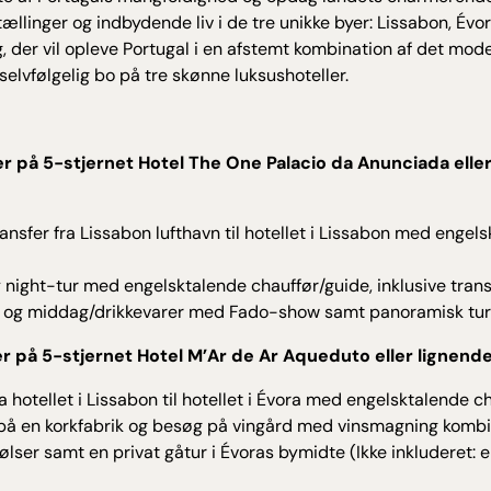
ællinger og indbydende liv i de tre unikke byer: Lissabon, Évo
g, der vil opleve Portugal i en afstemt kombination af det mod
 selvfølgelig bo på tre skønne luksushoteller.
r på 5-stjernet Hotel The One Palacio da Anunciada eller
ansfer fra Lissabon lufthavn til hotellet i Lissabon med engel
 night-tur med engelsktalende chauffør/guide, inklusive tra
t og middag/drikkevarer med Fado-show samt panoramisk tur 
r på 5-stjernet Hotel M’Ar de Ar Aqueduto eller lignende 
ra hotellet i Lissabon til hotellet i Évora med engelsktalende c
 på en korkfabrik og besøg på vingård med vinsmagning komb
lser samt en privat gåtur i Évoras bymidte (Ikke inkluderet: en