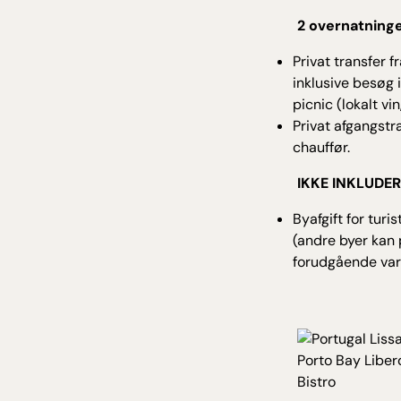
2 overnatninge
Privat transfer f
inklusive besøg 
picnic (lokalt vi
Privat afgangstr
chauffør.
IKKE INKLUDER
Byafgift for turi
(andre byer kan
forudgående vars