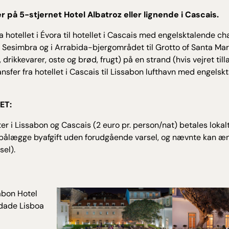
r på 5-stjernet Hotel Albatroz eller lignende i Cascais.
ra hotellet i Évora til hotellet i Cascais med engelsktalende ch
i Sesimbra og i Arrabida-bjergområdet til Grotto of Santa Ma
n, drikkevarer, oste og brød, frugt) på en strand (hvis vejret till
ansfer fra hotellet i Cascais til Lissabon lufthavn med engelsk
ET:
ster i Lissabon og Cascais (2 euro pr. person/nat) betales lokalt 
 pålægge byafgift uden forudgående varsel, og nævnte kan æ
el).