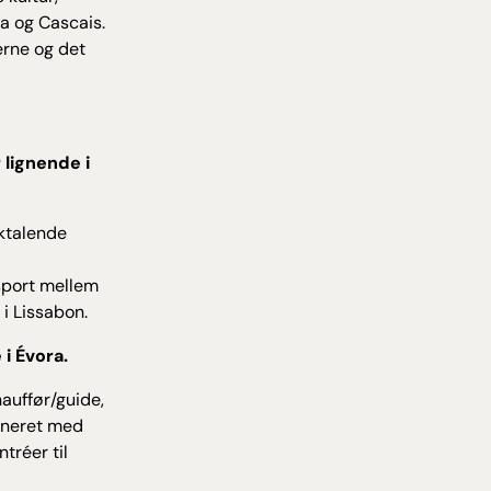
ra og Cascais.
erne og det
 lignende i
sktalende
nsport mellem
i Lissabon.
i Évora.
hauffør/guide,
ineret med
tréer til