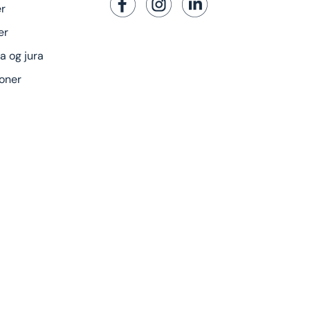
er
er
a og jura
oner