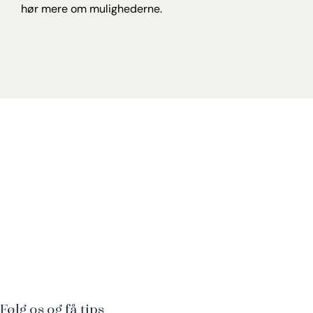
hør mere om mulighederne.
Følg os og få tips