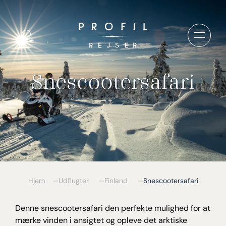
Spring
til
Vis/Skjul
indhold
søgning
Snescootersafari
Hjem
Udflugter
Finland
Snescootersafari
Denne snescootersafari den perfekte mulighed for at
mærke vinden i ansigtet og opleve det arktiske