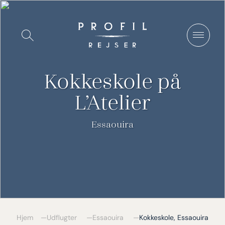
Spring
til
Vis/Skjul
indhold
søgning
Kokkeskole på
L’Atelier
Essaouira
Hjem
Udflugter
Essaouira
Kokkeskole, Essaouira