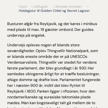
Hjem
Udflugter
Arktiske områder
Heldagstur til Golden Cirkel og Secret Lagoon
Busturen afgår fra Reykjavik, og der køres i minibus
med plads til max. 19 gæster ombord. Der guides
undervejs på engelsk.
Undervejs opleves nogen af Islands store
seværdigheder. Oplev Thingvellir Nationalpark, som
er Islands eneste område der er på UNESCOs
Verdensarvsliste. Thingvellir var stedet for verdens
første parlament, der blev grundlagt i år 930. Her
samledes vikingerne årligt for at træffe beslutninger,
afsige domme og drøfte love. Parlamentet fungerede
her i næsten 900 år, indtil det blev flyttet til
Reykjavík i 1800. Parken ligger i riftzonen, hvor den
nordamerikanske og eurasiske tektoniske plade
mødes. Man kan bogstaveligt talt gå mellem de to