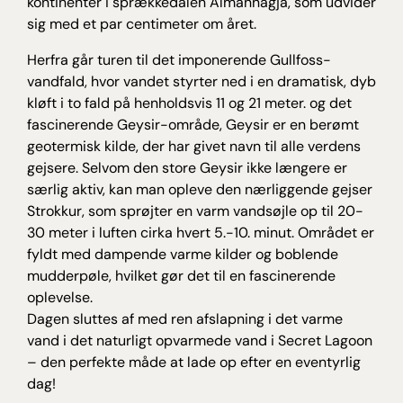
kontinenter i sprækkedalen Almannagjá, som udvider
sig med et par centimeter om året.
Herfra går turen til det imponerende Gullfoss-
vandfald, hvor vandet styrter ned i en dramatisk, dyb
kløft i to fald på henholdsvis 11 og 21 meter. og det
fascinerende Geysir-område, Geysir er en berømt
geotermisk kilde, der har givet navn til alle verdens
gejsere. Selvom den store Geysir ikke længere er
særlig aktiv, kan man opleve den nærliggende gejser
Strokkur, som sprøjter en varm vandsøjle op til 20-
30 meter i luften cirka hvert 5.-10. minut. Området er
fyldt med dampende varme kilder og boblende
mudderpøle, hvilket gør det til en fascinerende
oplevelse.
Dagen sluttes af med ren afslapning i det varme
vand i det naturligt opvarmede vand i Secret Lagoon
– den perfekte måde at lade op efter en eventyrlig
dag!