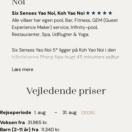
Noi
Six Senses Yao Noi, Koh Yao Noi
Alle villaer har egen pool, Bar, Fitness, GEM (Guest
Experience Maker) service, Infinity-pool,
Restauranter, Spa, Udflugter & Yoga.
Six Senses Yao Noi 5* ligger på Koh Yao Noi i den
billedskønne Phang Nga-bugt 45 minutters sejltur
fra Phuket. Her hersker en afslappet atmosfære
Læs mere
med fokus på ro og nærvær. Du er omgivet af
frodighed, og hist og pist på bakketoppen dukker
kokkenes økologiske haver op mellem villaer, spa
Vejledende priser
og restauranter, som var det en thailandsk
landsby.
Du bor i en smuk villa, der er skabt i naturens egne
Rejseperiode
1. aug
–
31. aug
(2026)
materialer. Det rustikke design går lige i hjertet, så
Voksen fra
31.965 kr.
både skuldre og puls automatisk kommer ned. Du
Barn (2-11 år) fra
11.340 kr.