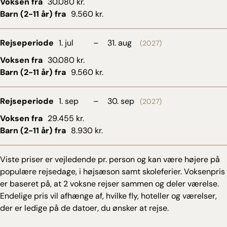
Voksen fra
30.080 kr.
Barn (2-11 år) fra
9.560 kr.
Rejseperiode
1. jul
–
31. aug
(2027)
Voksen fra
30.080 kr.
Barn (2-11 år) fra
9.560 kr.
Rejseperiode
1. sep
–
30. sep
(2027)
Voksen fra
29.455 kr.
Barn (2-11 år) fra
8.930 kr.
Viste priser er vejledende pr. person og kan være højere på
populære rejsedage, i højsæson samt skoleferier. Voksenpris
er baseret på, at 2 voksne rejser sammen og deler værelse.
Endelige pris vil afhænge af, hvilke fly, hoteller og værelser,
der er ledige på de datoer, du ønsker at rejse.