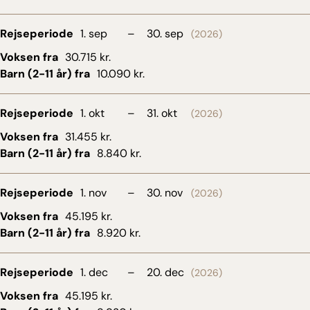
er i nærkontakt med naturen og roen. Smagfulde
detaljer som fine tekstiler i harmoniske farver giver
Rejseperiode
1. sep
–
30. sep
liv og pirrer sanserne. Det er det, alt handler om
(2026)
på Six Senses: At opleve og nyde med alle sanser.
Voksen fra
30.715 kr.
Du har din egen solterrasse og pool med udsigt til
Barn (2-11 år) fra
10.090 kr.
havet eller det grønne, og din personlige vært er
klar til at hjælpe med alt.
Rejseperiode
1. okt
–
31. okt
(2026)
Six Senses Yao Noi byder på gastronomiske
Voksen fra
31.455 kr.
oplevelser med både lokale og internationale
Barn (2-11 år) fra
8.840 kr.
køkkener. Og én ting må du ikke gå glip af:
Solnedgangen fra restauranten The Hilltop ved
Rejseperiode
1. nov
–
30. nov
(2026)
den store pool øverst på bakken. Det er ren magi.
Du kan også forkæle dig selv i spaen, og er du til
Voksen fra
45.195 kr.
sport og sjove aktiviteter, kan du spille tennis,
Barn (2-11 år) fra
8.920 kr.
dyrke vandsport, tage på kokkeskole, dyrke fitness
og se film under stjernerne i den udendørs
Rejseperiode
1. dec
–
20. dec
(2026)
biograf.
Voksen fra
45.195 kr.
Direkte ved stranden