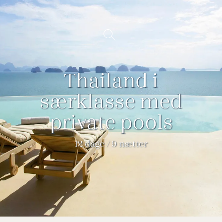
Spring
til
Vis/Skjul
indhold
søgning
Thailand i
særklasse med
private pools
12 dage / 9 nætter