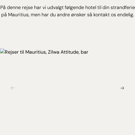
og opad mod Plains des Cafres og kør over åbne sletter
På denne rejse har vi udvalgt følgende hotel til din strandferie
og tætte bregneskove – en vidnesbyrd om, at Reunion
på Mauritius, men har du andre ønsker så kontakt os endelig.
har over 200 mikroklimaer.
Overnatning: Hotel les Geraniums, Hotel l’Ecrin eller
lignende.