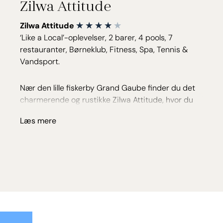
Zilwa Attitude
Zilwa Attitude
‘Like a Local’-oplevelser, 2 barer, 4 pools, 7
restauranter, Børneklub, Fitness, Spa, Tennis &
Vandsport.
Nær den lille fiskerby Grand Gaube finder du det
charmerende og rustikke Zilwa Attitude, hvor du
oplever det autentiske Mauritius.
Læs mere
Hotellet ligger helt ned til stranden på nordkysten,
og de 214 værelser ligger spredt i en stor have. Her
er både plads til familier og en særlig afdeling kun
for par. Du kan altid finde en god plads ved en af
hotellets fire swimmingpools eller på stranden. Tag
evt. den motoriserede tømmerflåde 5 minutter til
den lille private ø Gran Zil med en dejlig strand
samt endnu mere fred og ro.