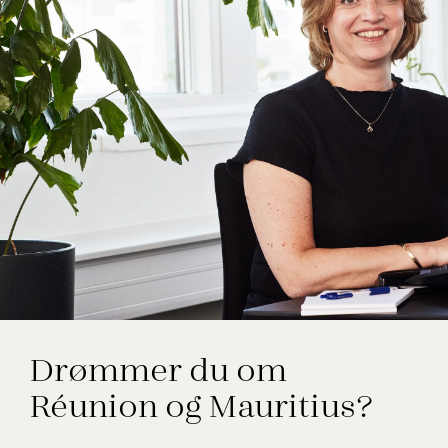
Elsebeth Thomsen
Drømmer du om
Rejseekspert, Réunion og Mauritius
Réunion og Mauritius?