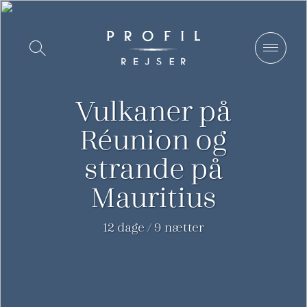
Spring
til
Vis/Skjul
indhold
søgning
Vulkaner på
Réunion og
strande på
Mauritius
12 dage / 9 nætter