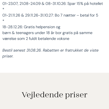
Fem tennisbaner, fitnesscenter, strandvolley og
01-23.07, 21.08-24.09 & 08-31.10.26: Spar 15% på hotellet
forskellige former for kampsport tilbydes til dig,
*
der elsker at få pulsen op. Du også spille padel
01-21.11.26 & 29.11.26-31.10.27: Bo 7 nætter – betal for 5
samt få personlig fitness- og tennistræner. (modt
*
tillæg). På vandet er windsurfing, stand-up paddle,
18-28.12.26: Gratis helpension og
kajakker og mere også inkluderet. For den totale
børn & teenagers under 18 år bor gratis på samme
afslapning anbefaler vi et besøg i hotellet skønne
værelse som 2 fuldt betalende voksne
spa.
Bestil senest 31.08.26. Rabatten er fratrukket de viste
De mindste gæster kan hygge sig under kærligt
priser.
opsyn i Sunlife Kids Club, mens teenagere kan
hænge ud med jævnaldrende og tage på udflugter
i Sunlife Teens Club.
Med et ophold på Sugar Beach Mauritius 5* har
du også adgang til søster- og nabohotellet La
Pirogues restauranter og faciliteter, og det føles
Vejledende priser
nærmest som ét stort resort.
Lufthavn: 50 km