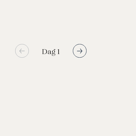
nemlig blot udgangspunktet for hvad, der kan
skifter du fly i Helsinki.
blive til din rejse, når du har valgt til og fra.
Dag 1