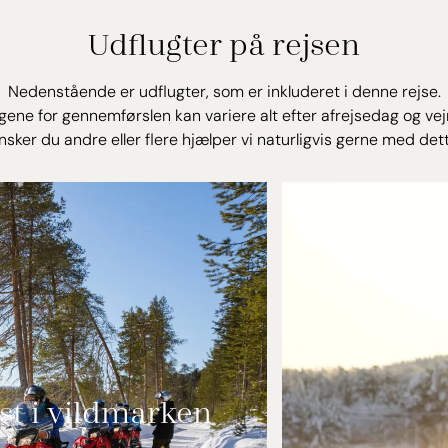
Dette lille 
Udflugter på rejsen
loft-vindue
dagligt ski
Nedenstående er udflugter, som er inkluderet i denne rejse.
aftensmaden
ene for gennemførslen kan variere alt efter afrejsedag og vej
Nangu tilbyd
nsker du andre eller flere hjælper vi naturligvis gerne med dett
hotelværelser
traditionel 
nogle har li
Aurora værel
nordlyset g
Lufth
st i vildmarken