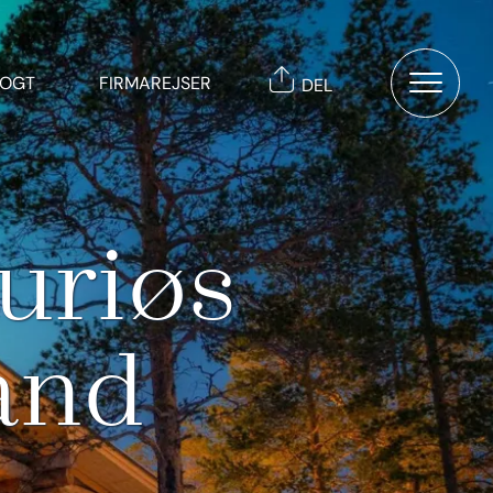
TOGT
FIRMAREJSER
DEL
uriøs
land