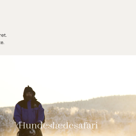
boutique-hotel har en hyggelig restaurant med store gulv til
r, så du kan nyde den storslåede panoramaudsigt og den
ftende menu. Morgenmad og frokost serveres som buffet og
 er á la-carte.
ret.
er forskellige overnatningsmuligheder. Vælg mellem
e.
 eller bjælkehytter. Fælles for alle er, at de er opført i træ i en
rustik stil med smagfulde møbler. Alle har eget badeværelse og
geledes egen sauna. Og snyd ikke dig selv for en nat i et af
serne. En unik oplevelse hvor du kan ligge i sengen og se
ennem det store glastag.
avn: 32 km
Hundeslædesafari