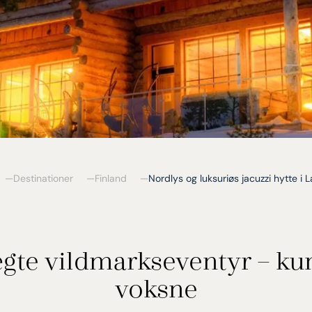
Destinationer
Finland
Nordlys og luksuriøs jacuzzi hytte i 
ægte vildmarkseventyr – kun
voksne