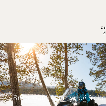
Dag
Ø
Snescootereventyr og froko