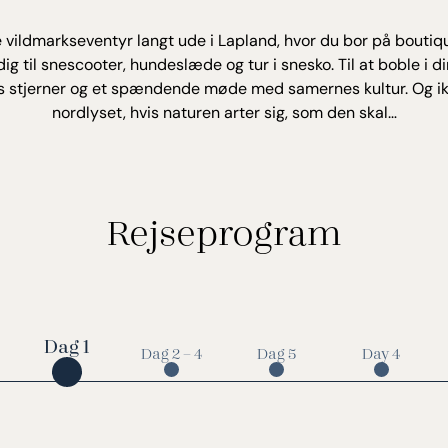
 vildmarkseventyr langt ude i Lapland, hvor du bor på boutiqu
g til snescooter, hundeslæde og tur i snesko. Til at boble i d
s stjerner og et spændende møde med samernes kultur. Og ikk
nordlyset, hvis naturen arter sig, som den skal…
Rejseprogram
Dag 1
Dag 2 – 4
Dag 5
Day 4