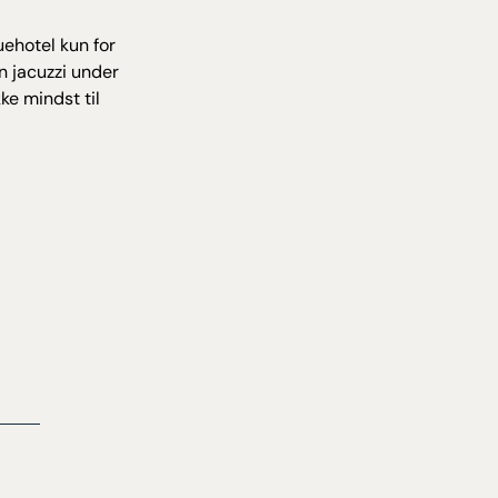
ehotel kun for
in jacuzzi under
e mindst til