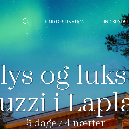
Vis/Skjul
FIND DESTINATION
FIND KRYDS
søgning
lys og luks
uzzi i Lap
5 dage / 4 nætter