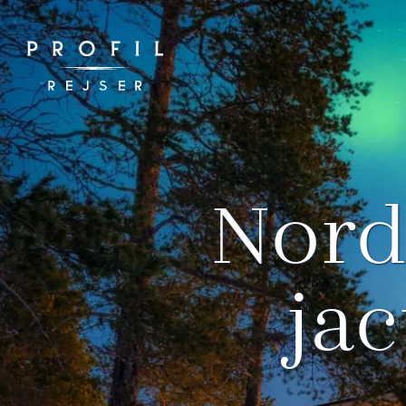
Spring
til
indhold
Nord
jac