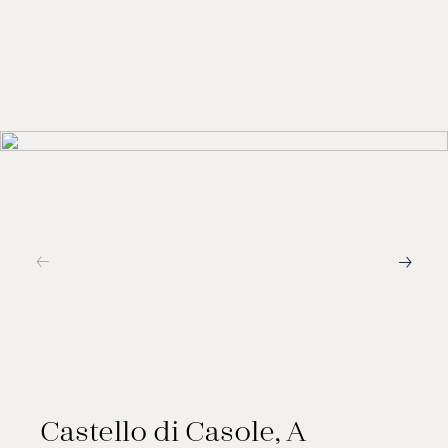
klassiske lokale retter. Bar Visconti byder på
sofistikerede cocktails og lokale vine akkompagneret af
panoraudsigt over landskabet.
Castello di Casole, A