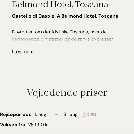
Belmond Hotel, Toscana
Castello di Casole, A Belmond Hotel, Toscana
Drømmen om det idylliske Toscana, hvor de
fladtoppede pinjetræer og de ranke cypresser
blidt svajer i brisen på de bølgende bakker til
Læs mere
cikadernes sang, finder du på Castello di Casole, a
Belmond Hotel. Det gamle middelalderslot er
bygget i år 998 nær pilgrimsruten fra Rom til
Canterbury. I det 20. århundrede blev slottet købt
af Jarlen Edoardo Visconti, bror til den berømte
Vejledende priser
italienske filminstruktør af samme navn, og slottet
har huset filmstjerner og kongelige.
Rejseperiode
1. aug
–
31. aug
(2026)
Voksen fra
28.550 kr.