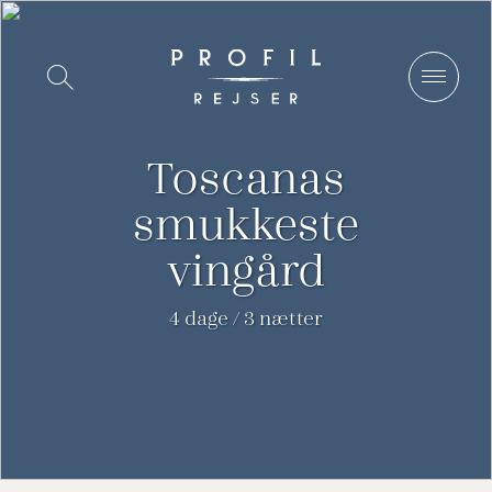
Spring
til
Vis/Skjul
indhold
søgning
Toscanas
smukkeste
vingård
4 dage / 3 nætter