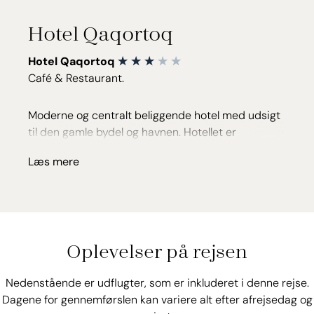
lille tekøkken med enkle faciliteter.
Hotel Qaqortoq
I hytterne, som der findes 6 af, kan du få mere
privatliv, da du her får dit eget badeværelse og
Hotel Qaqortoq
hytterne er placeret over hotellet, så hrefra er
Café & Restaurant.
udsigten endnu mere fascinerende.
Moderne og centralt beliggende hotel med udsigt
til den gamle bydel og havnen. Hotellet er
udsmykket med kunst af lokale kunstenere, og der
Læs mere
er lagt vægt på en hjemlig og uformel atmosfære.
Hotellet har en hyggelig café og restaurant.
Værelserne er enkelt og moderne indrettet.
Centrum: 0 km
Oplevelser på rejsen
Nedenstående er udflugter, som er inkluderet i denne rejse.
Dagene for gennemførslen kan variere alt efter afrejsedag og