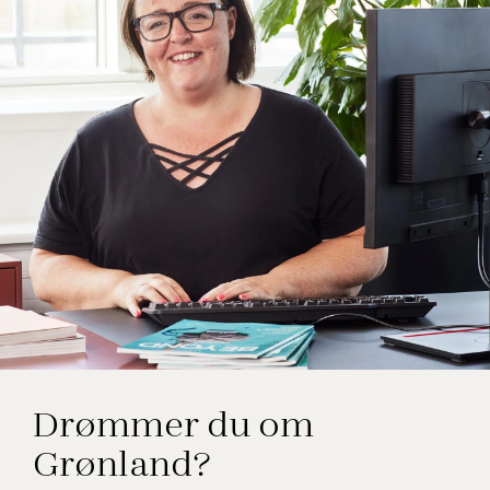
Merete B. Kristensen
Drømmer du om
Rejseekspert, Grønland
Grønland?