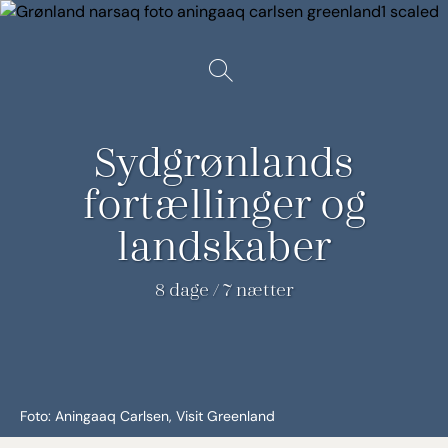
Spring
til
Vis/Skjul
indhold
søgning
Sydgrønlands
fortællinger og
landskaber
8 dage / 7 nætter
Foto: Aningaaq Carlsen, Visit Greenland