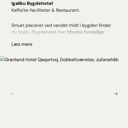
Igaliku Bygdehotel
Kaffe/te-faciliteter & Restaurant.
Smukt placeret ved vandet midt i bygden finder
du Igaliku Bygdehotel. Her tilbydes forskellige
indkvarteringsmuligheder.
Læs mere
I hovedhuset med blot 8 små værelser, har du en
naturskøn beliggenhed. Der er bad og toilet på
gangen, og opholdet inkluderer sengetøj,
håndklæder og morgenmad. Her serveres
smagfulde grønlandske måltider i cafeen, og her er
en perfekt udsigt til fjorden og de omkringliggende
fjelde. Skal du på tur i løbet af dagen, kan du
bestille en madpakke, og drikkevarer og snacks
kan ligeledes tilkøbes.
Guest House, som åbnede i 2021 er en stor
bjælkehytte med 4 værelser og fællesstue og et