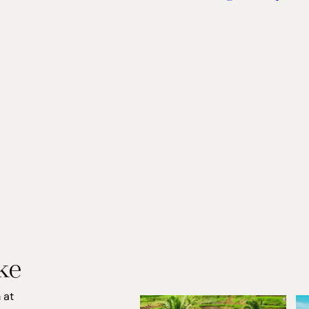
ke
 at