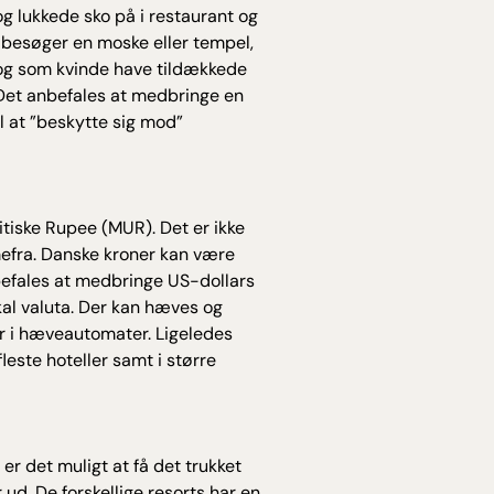
 lukkede sko på i restaurant og
g besøger en moske eller tempel,
og som kvinde have tildækkede
 Det anbefales at medbringe en
til at ”beskytte sig mod”
tiske Rupee (MUR). Det er ikke
mefra. Danske kroner kan være
befales at medbringe US-dollars
okal valuta. Der kan hæves og
er i hæveautomater. Ligeledes
leste hoteller samt i større
er det muligt at få det trukket
 ud. De forskellige resorts har en