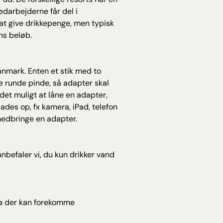
medarbejderne får del i
t at give drikkepenge, men typisk
ns beløb.
anmark. Enten et stik med to
re runde pinde, så adapter skal
 det muligt at låne en adapter,
lades op, fx kamera, iPad, telefon
 medbringe en adapter.
nbefaler vi, du kun drikker vand
a der kan forekomme