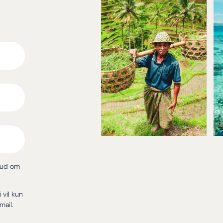
bud om
i vil kun
mail.