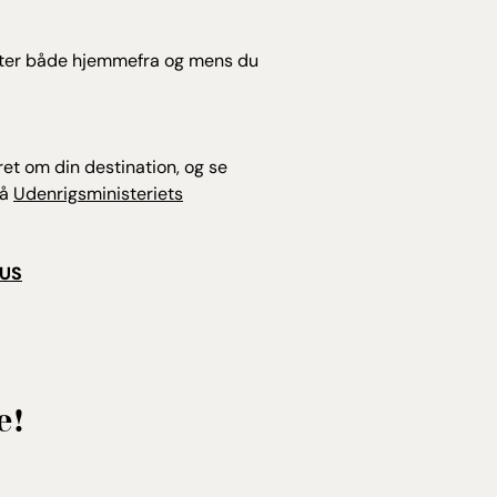
lugter både hjemmefra og mens du
ret om din destination, og se
på
Udenrigsministeriets
IUS
e!