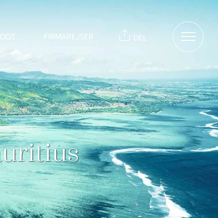
TOGT
FIRMAREJSER
DEL
uritius