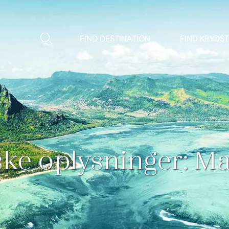
Vis/Skjul
FIND DESTINATION
FIND KRYDS
søgning
ske oplysninger: Ma