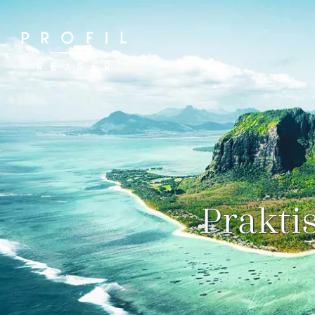
Spring
til
indhold
Prakti