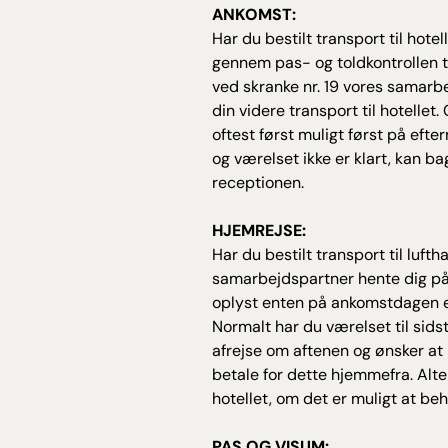
ANKOMST:
Har du bestilt transport til hote
gennem pas- og toldkontrollen ti
ved skranke nr. 19 vores samarbe
din videre transport til hotellet.
oftest først muligt først på ef
og værelset ikke er klart, kan b
receptionen.
HJEMREJSE:
Har du bestilt transport til lufth
samarbejdspartner hente dig på h
oplyst enten på ankomstdagen el
Normalt har du værelset til sid
afrejse om aftenen og ønsker at
betale for dette hjemmefra. Alt
hotellet, om det er muligt at beh
PAS OG VISUM: