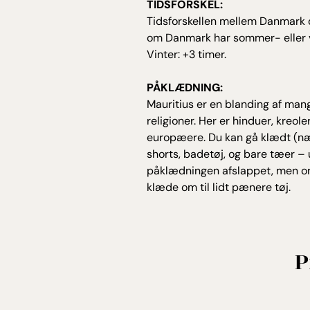
TIDSFORSKEL:
Tidsforskellen mellem Danmark og
om Danmark har sommer- eller v
Vinter: +3 timer.
PÅKLÆDNING:
Mauritius er en blanding af mang
religioner. Her er hinduer, kreol
europæere. Du kan gå klædt (næs
shorts, badetøj, og bare tæer –
påklædningen afslappet, men om
klæde om til lidt pænere tøj.
P