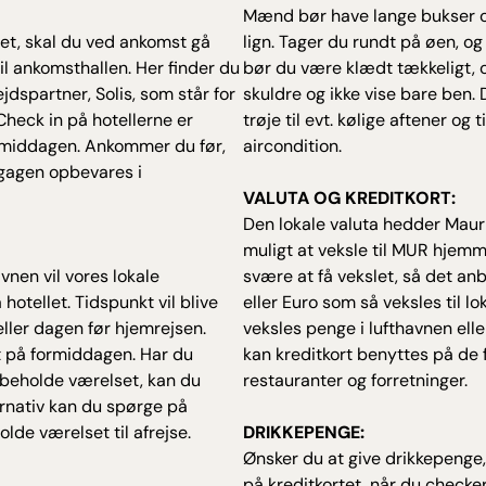
Mænd bør have lange bukser og
llet, skal du ved ankomst gå
lign. Tager du rundt på øen, o
l ankomsthallen. Her finder du
bør du være klædt tækkeligt, 
jdspartner, Solis, som står for
skuldre og ikke vise bare ben.
 Check in på hotellerne er
trøje til evt. kølige aftener og 
termiddagen. Ankommer du før,
aircondition.
agagen opbevares i
VALUTA OG KREDITKORT:
Den lokale valuta hedder Mauri
muligt at veksle til MUR hjem
avnen vil vores lokale
svære at få vekslet, så det an
otellet. Tidspunkt vil blive
eller Euro som så veksles til l
ler dagen før hjemrejsen.
veksles penge i lufthavnen ell
st på formiddagen. Har du
kan kreditkort benyttes på de f
 beholde værelset, kan du
restauranter og forretninger.
ernativ kan du spørge på
olde værelset til afrejse.
DRIKKEPENGE:
Ønsker du at give drikkepenge, 
på kreditkortet, når du checker