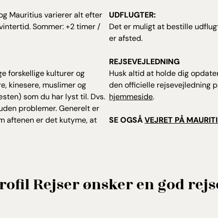
 Mauritius varierer alt efter
UDFLUGTER:
intertid. Sommer: +2 timer /
Det er muligt at bestille udf
er afsted.
REJSEVEJLEDNING
e forskellige kulturer og
Husk altid at holde dig opdate
ere, kinesere, muslimer og
den officielle rejsevejledning 
ten) som du har lyst til. Dvs.
hjemmeside
.
 uden problemer. Generelt er
 aftenen er det kutyme, at
SE OGSÅ
VEJRET PÅ MAURIT
rofil Rejser ønsker en god rejs