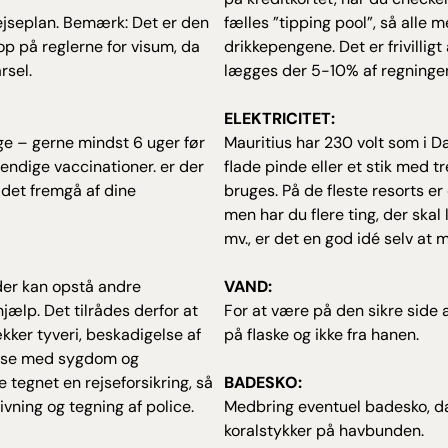
ejseplan. Bemærk: Det er den
fælles ”tipping pool”, så alle 
op på reglerne for visum, da
drikkepengene. Det er frivillig
rsel.
lægges der 5-10% af regninge
ELEKTRICITET:
æge – gerne mindst 6 uger før
Mauritius har 230 volt som i D
endige vaccinationer. er der
flade pinde eller et stik med t
l det fremgå af dine
bruges. På de fleste resorts er
men har du flere ting, der skal 
mv., er det en god idé selv at
 der kan opstå andre
VAND:
hjælp. Det tilrådes derfor at
For at være på den sikre side a
kker tyveri, beskadigelse af
på flaske og ikke fra hanen.
else med sygdom og
 tegnet en rejseforsikring, så
BADESKO:
vning og tegning af police.
Medbring eventuel badesko, d
koralstykker på havbunden.