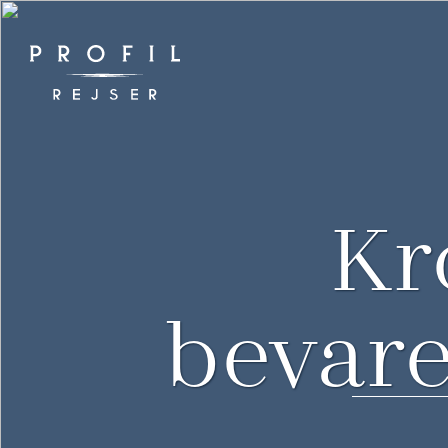
Spring
til
indhold
Kr
bevar