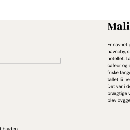
Mali
Er navnet p
havneby, s
hotellet. 
cafeer og 
friske fan
tallet lå h
Det var i 
prægtige v
blev bygge
t bugten.