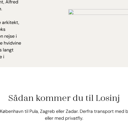
t, Alfred
e.
 arkitekt,
eks
n rejse i
ke hvidvine
is langt
 i
Sådan kommer du til Losinj
 København til Pula, Zagreb eller Zadar. Derfra transport med 
eller med privatfly.