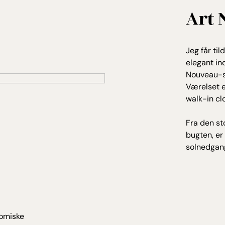
Art
Jeg får ti
elegant in
Nouveau-st
Værelset 
walk-in cl
Fra den st
bugten, er
solnedgang
nomiske