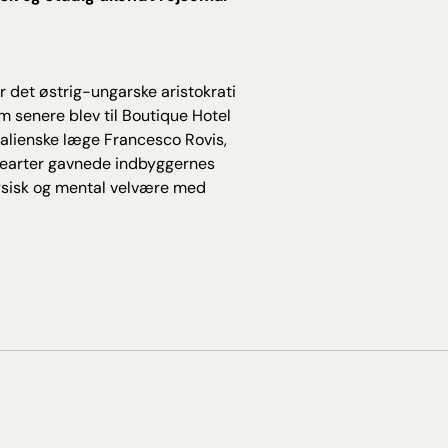
or det østrig-ungarske aristokrati
m senere blev til Boutique Hotel
talienske læge Francesco Rovis,
ntearter gavnede indbyggernes
fysisk og mental velvære med