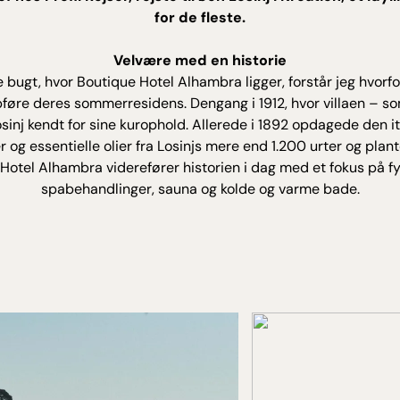
for de fleste.
Velvære med en historie
e bugt, hvor Boutique Hotel Alhambra ligger, forstår jeg hvorf
opføre deres sommerresidens. Dengang i 1912, hvor villaen – so
sinj kendt for sine kurophold. Allerede i 1892 opdagede den i
 og essentielle olier fra Losinjs mere end 1.200 urter og pla
otel Alhambra viderefører historien i dag med et fokus på 
spabehandlinger, sauna og kolde og varme bade.