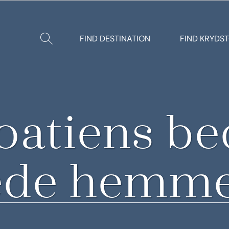
Vis/Skjul
FIND DESTINATION
FIND KRYDS
søgning
oatiens be
ede hemme