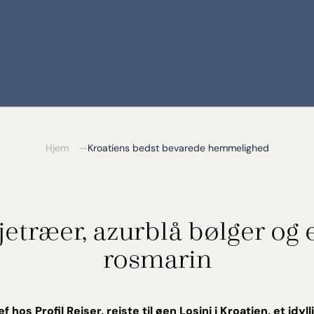
Hjem
Kroatiens bedst bevarede hemmelighed
etræer, azurblå bølger og e
rosmarin
hos Profil Rejser, rejste til øen Losinj i Kroatien, et idyl