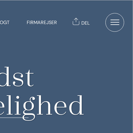
TOGT
FIRMAREJSER
DEL
dst
lighed