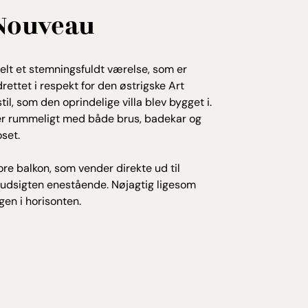
 Nouveau
ldelt et stemningsfuldt værelse, som er
drettet i respekt for den østrigske Art
il, som den oprindelige villa blev bygget i.
er rummeligt med både brus, badekar og
oset.
ore balkon, som vender direkte ud til
 udsigten enestående. Nøjagtig ligesom
en i horisonten.