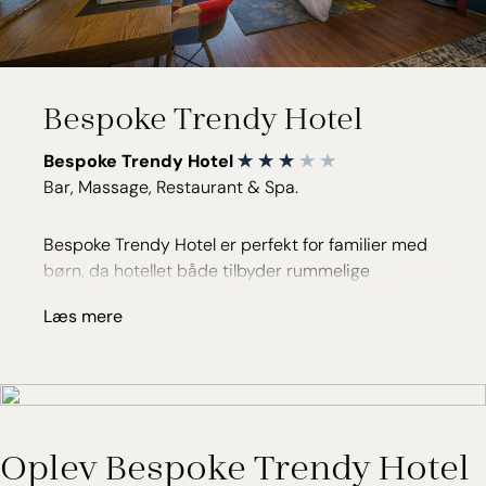
Bespoke Trendy Hotel
Bespoke Trendy Hotel
Bar, Massage, Restaurant & Spa.
Bespoke Trendy Hotel er perfekt for familier med
børn, da hotellet både tilbyder rummelige
familieværelser og muligheden for
Læs mere
sammenhængende værelser, som sikrer en
behagelig oplevelse for hele familien. For dem, der
søger lidt ekstra komfort, byder hotellet også på
Trendy Deluxe værelser og Trendy Suites, her
kombineres en stilfuld indretning med moderne
bekvemmeligheder. Hotellets restaurant,
Oplev Bespoke Trendy Hotel
Nabemono Wagyu Hotpot Buffet, byder på en