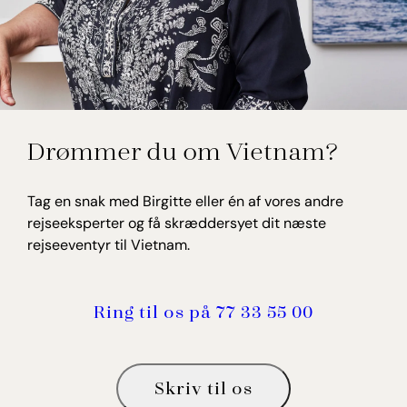
Birgitte Willumsen
Drømmer du om Vietnam?
Rejseekspert, Vietnam
Tag en snak med Birgitte eller én af vores andre
rejseeksperter og få skræddersyet dit næste
rejseeventyr til Vietnam.
Ring til os på 77 33 55 00
Skriv til os