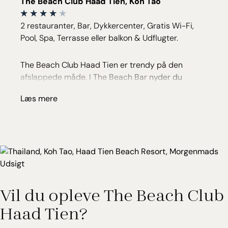
The Beach Club Haad Tien, Koh Tao
2 restauranter, Bar, Dykkercenter, Gratis Wi-Fi,
Pool, Spa, Terrasse eller balkon & Udflugter.
The Beach Club Haad Tien er trendy på den
afslappede måde. I The Beach Bar nyder du
eksotiske drinks med fødderne i sandet, og
Læs mere
restauranten Capri byder på det bedste fra det
italienske køkken med udsigt til stranden og
lagunen. InSea Bar & Grill ligger på stranden og
serverer traditionelle thai retter og klassikere fra
den vestlige verden akkompagneret af den
betagende udsigt over det turkisblå vand.
Hotellet dyrker sine egne økologiske frugter og
Vil du opleve The Beach Club
grøntsager, som flittigt benyttes i restauranterne.
Haad Tien?
Direkte ved stranden