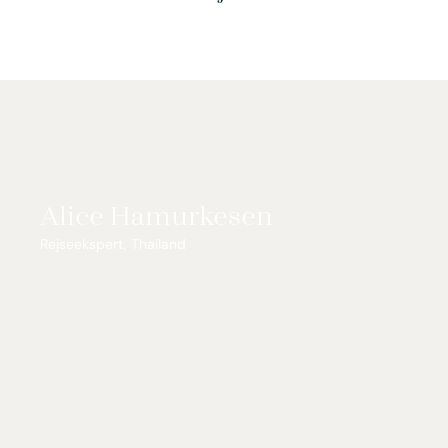
komfort og direkte adgang til en af Phukets bedste
strande – i rolige og naturskønne omgivelser.
Alice Hamurkesen
Rejseekspert, Thailand