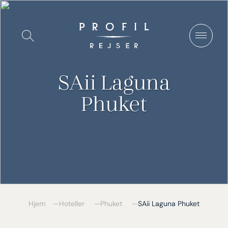
Spring
til
Vis/Skjul
indhold
søgning
SAii Laguna
Phuket
Hjem
Hoteller
Phuket
SAii Laguna Phuket