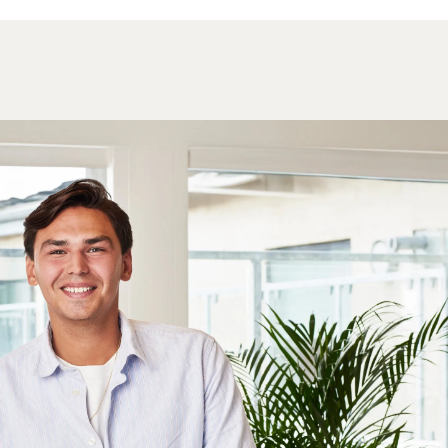
Resortet er samtidig et ideelt udgangspunkt for at
udforske Koh Taos naturskønhed. Oplev farverige
koralrev under havets overflade, tag på bådture til
skjulte bugter, eller udforsk øens små stier og
udsigtspunkter, hvor den tropiske natur folder sig
ud. Kombinationen af afslappet atmosfære og
enestående natur gør Sai Daeng Resort til et
oplagt valg for dig, der søger ro, nærvær og
autentiske ø-oplevelser.