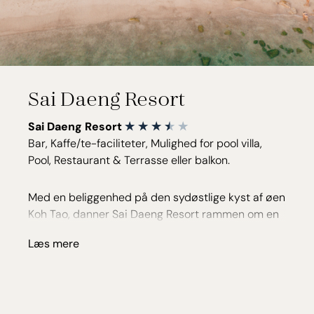
Sai Daeng Resort
Sai Daeng Resort
Bar, Kaffe/te-faciliteter, Mulighed for pool villa,
Pool, Restaurant & Terrasse eller balkon.
Med en beliggenhed på den sydøstlige kyst af øen
Koh Tao, danner Sai Daeng Resort rammen om en
fredfyldt resortoplevelse omgivet af havets klare
Læs mere
nuancer og øens rå natur. Resortet er harmonisk
integreret i de tropiske omgivelser, hvor moderne
komfort møder den afslappede ø-stemning, som
gør Koh Tao til noget helt særligt. Med sin