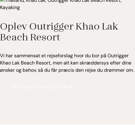
børn, som kan besøge børneklubben nær poolen.
Direkte ved stranden
Oplev Outrigger Khao Lak
Lufthavn: 70 km
Centrum: 5 km
Beach Resort
Vi har sammensat et rejseforslag hvor du bor på Outrigger
Khao Lak Beach Resort, men alt kan skræddersys efter dine
ønsker og behov, så du får præcis den rejse du drømmer om.
Se rejseforslaget her