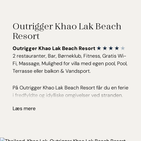
Outrigger Khao Lak Beach
Resort
Outrigger Khao Lak Beach Resort
2 restauranter, Bar, Børneklub, Fitness, Gratis Wi-
Fi, Massage, Mulighed for villa med egen pool, Pool,
Terrasse eller balkon & Vandsport.
På Outrigger Khao Lak Beach Resort får du en ferie
i fredfyldte og idylliske omgivelser ved stranden.
De 158 store værelser og villaer har alle terrasse
Læs mere
eller balkon med udsigt til den tropiske have. De er
indrettet lyst og moderne med inspiration fra den
lokale thai stil.
Hotellet er oplagt til forkælelse for både voksne og