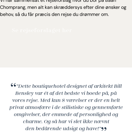
Vi har sammensat et rejseforslag hvor du bor på Baan
thailandske køkken med fokus på de bedste og
Chomprang, men alt kan skræddersys efter dine ønsker og
mest friske lokale ingredienser.
behov, så du får præcis den rejse du drømmer om.
Du kan som gæst nyde den indbydende
Se rejseforslaget her
swimmingpool, spa-behandlinger og samt deltage
i lokale aktiviteter, der giver dig en dybere
forståelse af den thailandske kultur.
”Dette boutiquehotel designet af arkitekt Bill
Bensley var ét af det bedste vi boede på, på
vores rejse. Med kun 8 værelser er der en helt
privat atmosfære i de stilistiske og gennemførte
omgivelser, der emmede af personlighed og
charme. Og så har vi slet ikke nævnt
den bedårende udsigt og have!”