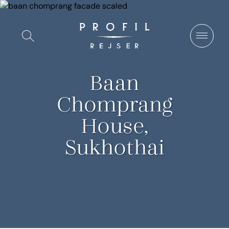
Spring
til
Vis/Skjul
indhold
søgning
Baan
Chomprang
House,
Sukhothai