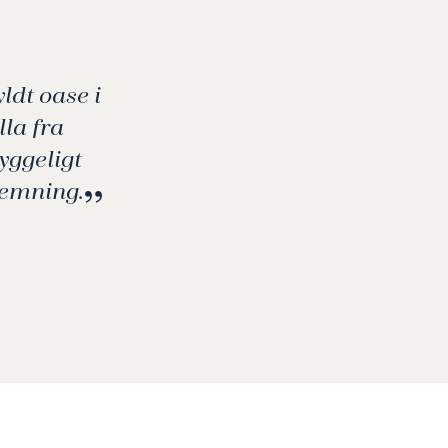
a er ideel for par, der søger en personlig og fredelig base i
ed ægte karakter, historie og en unik, næsten hemmelig
.
ldt oase i
lla fra
yggeligt
temning.