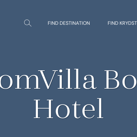
Vis/Skjul
FIND DESTINATION
FIND KRYDS
søgning
omVilla B
Hotel