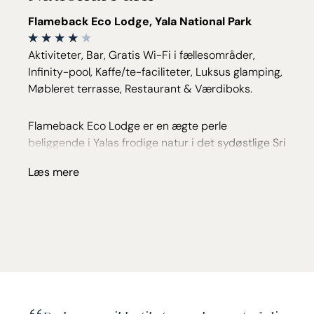
Flameback Eco Lodge, Yala National Park
Aktiviteter, Bar, Gratis Wi-Fi i fællesområder,
Infinity-pool, Kaffe/te-faciliteter, Luksus glamping,
Møbleret terrasse, Restaurant & Værdiboks.
Flameback Eco Lodge er en ægte perle
beliggende i Yalas frodige natur i det sydøstlige Sri
Lanka. Det eksklusive eco lodge tilbyder
Læs mere
uforglemmelige oplevelser for både den
eventyrlystne og naturelskeren.
Øko-resortet består af blot 7 luksustelte, som
giver dig en unik mulighed til at fordybe dig i den
omfavnende natur uden at gå på kompromis med
komforten. Hvert telt er smagfuldt indrettet med
super moderne bekvemmeligheder, privat
badeværelse og egen terrasse med udsigt og