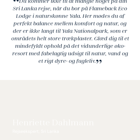
Du kommer ikke til at mangle noget på din
direkte adgang til den rolige og smukke sø
Sri Lanka rejse, når du bor på Flameback Eco
Wirawila. Tættere kommer du ikke på det rige
Lodge i naturskønne Yala. Her mødes du af
dyre- og fugleliv, der eksisterer i netop dette
perfekt balance mellem komfort og natur, og
område af Sri Lanka.
der er ikke langt til Yala Nationalpark, som er
områdets helt store trækplaster. Glæd dig til et
Du bliver forkælet med alskens lækkerier fra det
mindefyldt ophold på det vidunderlige øko-
smagfulde srilankanske køkken under dit ophold
resort med fabelagtig udsigt til natur, vand og
på Flameback Eco Lodge. Al mad er lavet på
et rigt dyre- og fugleliv.
økologiske råvarer, der er dyrket af lokale bønder.
Resortets hyggelige restaurant, med udsigt til
søen, er kendt i hele området for deres gode
traditionelle srilankanske frokostmenu, som er
tilberedt over åben ild. Forkæl også dig selv med
afslapning ved resortets smukke infinity pool, hvis
udsigt kan få selv den mest fortravlede
fuldstændig ned i gear.
Henriette Dahlmann
Rejseekspert, Sri Lanka