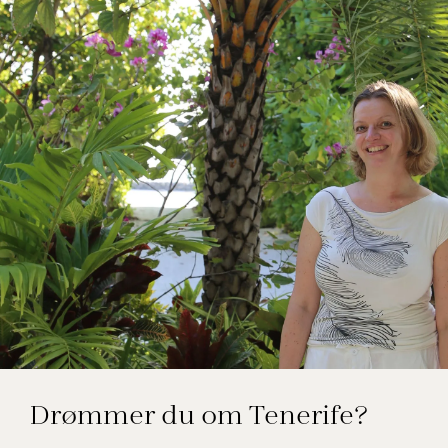
Elsebeth Thomsen
Drømmer du om Tenerife?
Rejseekspert, Spanien