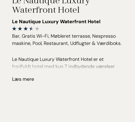
Waterfront Hotel
Le Nautique Luxury Waterfront Hotel
Bar, Gratis Wi-Fi, Møbleret terrasse, Nespresso
maskine, Pool, Restaurant, Udflugter & Værdiboks.
Le Nautique Luxury Waterfront Hotel er et
fredfyldt hotel med kun 7 indbydende værelser
indrettet med håndlavede tekstiler i lyse og blå
Læs mere
nuancer, som afspejler havet og kysten. Alle
værelser har egen veranda med udsigt til enten
den tropiske have eller det glitrende Indiske
Ocean.
Direkte ved stranden
Havn: 1 km