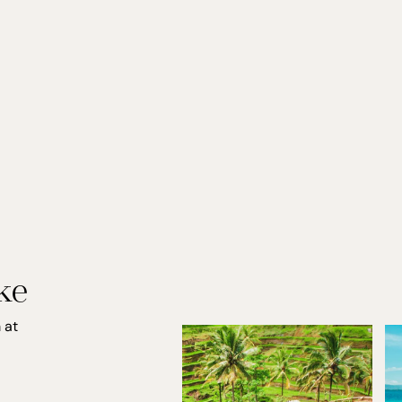
ke
 at