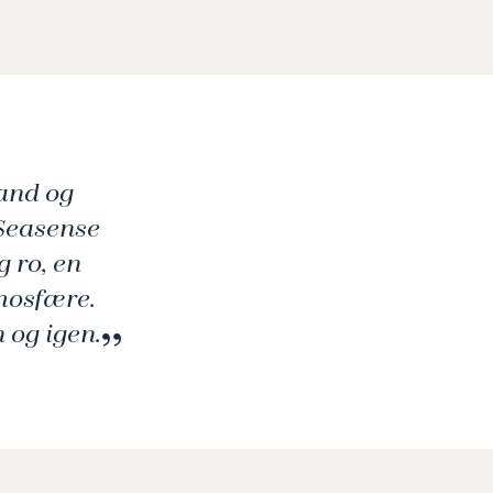
rand og
 Seasense
g ro, en
mosfære.
n og igen.