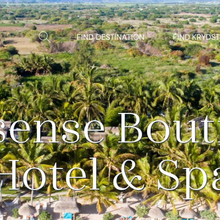
Vis/Skjul
FIND DESTINATION
FIND KRYDS
søgning
sense Bout
Hotel & Sp