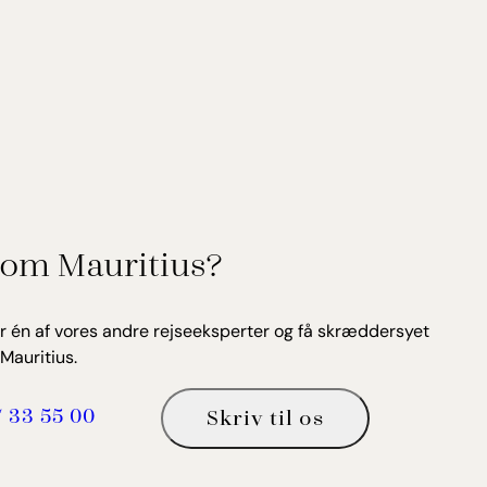
om Mauritius?
r én af vores andre rejseeksperter og få skræddersyet
Mauritius.
7 33 55 00
Skriv til os