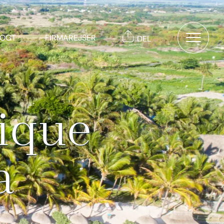
TOGT
FIRMAREJSER
DEL
ique
a