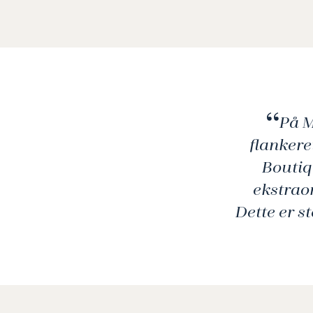
På M
flankere
Boutiqu
ekstrao
Dette er st