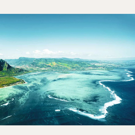
te ved stranden
avn: 30 km