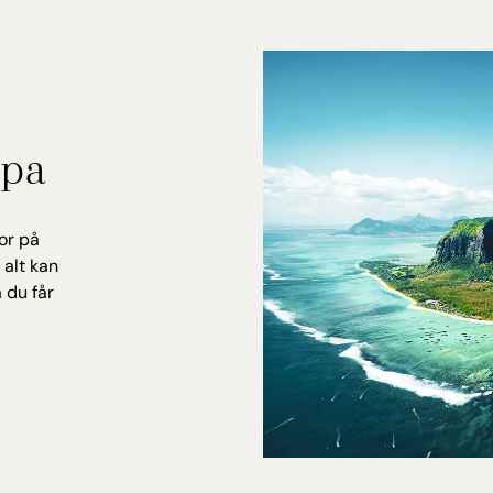
Direk
Lufth
Spa
or på
alt kan
 du får