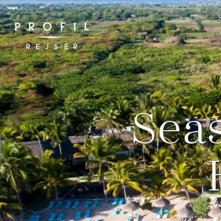
Spring
til
indhold
Sea