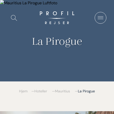
Spring
til
Vis/Skjul
indhold
søgning
La Pirogue
Hjem
Hoteller
Mauritius
La Pirogue