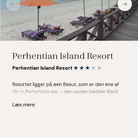
Perhentian Island Resort
Perhentian Island Resort
Resortet ligger på øen Besut, som er den ene af
de to Perhentian øer – den anden hedder Kecil.
Ca. 300 meter fra resortet ligger der en lille
Læs mere
håndfuld små restauranter og en kiosk. Derudover
er det muligt at tage en vandtaxi til nogle af øens
andre restauranter eller til Perhentian Kecil.
På resortet findes restaurant og bar. Derudover er