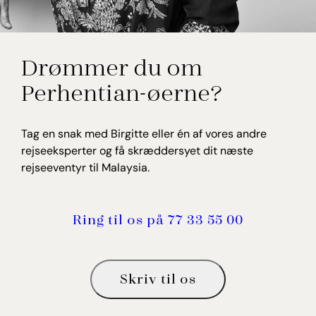
Birgitte Willumsen
Drømmer du om
Rejseekspert, Malaysia
Perhentian-øerne?
Tag en snak med Birgitte eller én af vores andre
rejseeksperter og få skræddersyet dit næste
rejseeventyr til Malaysia.
Ring til os på 77 33 55 00
Skriv til os