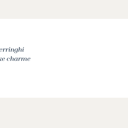
Ferringhi
ske charme