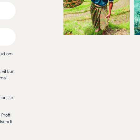
bud om
i vil kun
mail.
ion, se
Profil
dsendt