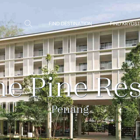
Vis/Skjul
FIND DESTINATION
FIND KRYDS
søgning
e Pine Re
Penang