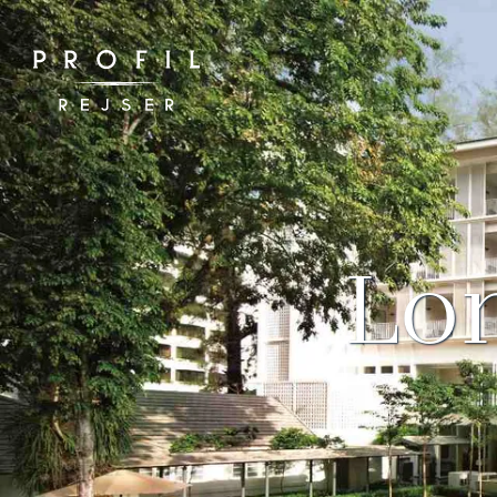
Spring
til
indhold
Lon