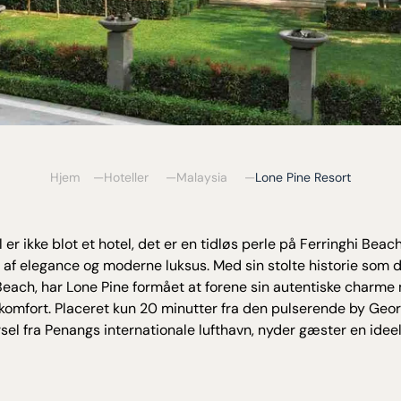
Hjem
Hoteller
Malaysia
Lone Pine Resort
 er ikke blot et hotel, det er en tidløs perle på Ferringhi Beac
af elegance og moderne luksus. Med sin stolte historie som 
Beach, har Lone Pine formået at forene sin autentiske char
g komfort. Placeret kun 20 minutter fra den pulserende by Ge
sel fra Penangs internationale lufthavn, nyder gæster en idee