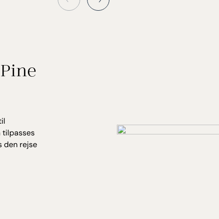
For dig der 
Lone Pine Ho
indbydende 
muligheden f
hvor du kan
skønhedsbeh
 Pine
Stranden ved
fordybe sig
perfekte ste
af bølgeskvu
il
 tilpasses
Maden på Lon
s den rejse
forkæler gæ
delikatesser
forfriskende
horisonten.