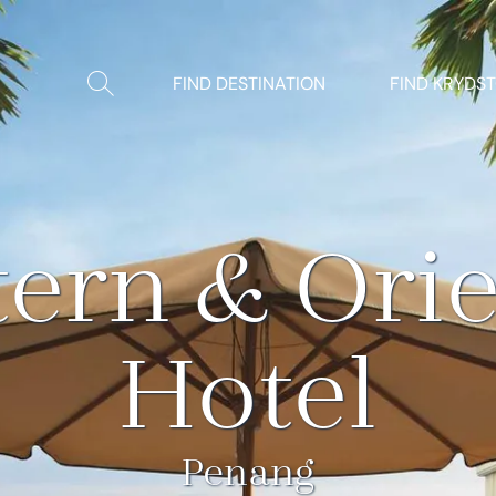
Vis/Skjul
FIND DESTINATION
FIND KRYDS
søgning
tern & Orie
Hotel
Penang