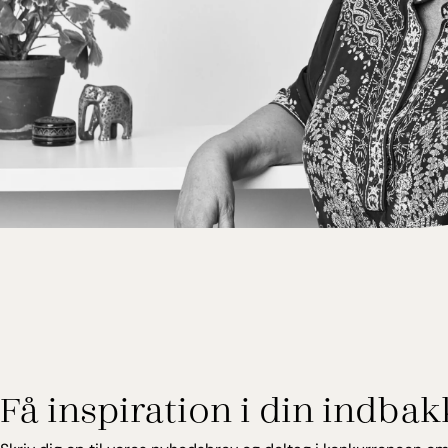
Birgitte Willumsen
Rejseekspert, Malaysia
Få inspiration i din indbak