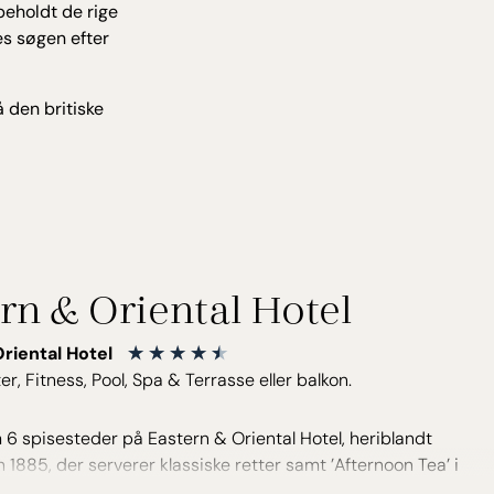
rbeholdt de rige
es søgen efter
 den britiske
rn & Oriental Hotel
Oriental Hotel
er, Fitness, Pool, Spa & Terrasse eller balkon.
6 spisesteder på Eastern & Oriental Hotel, heriblandt
 1885, der serverer klassiske retter samt ’Afternoon Tea’ i
givelser. På Poolside Terrace kan du nyde havbrisen og den