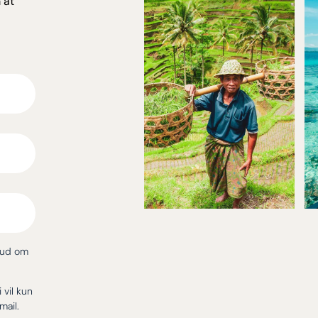
 at
bud om
i vil kun
mail.