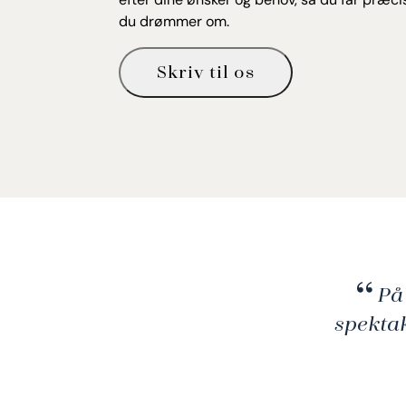
du drømmer om.
Skriv til os
På 
spekta