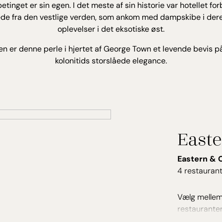
tinget er sin egen. I det meste af sin historie var hotellet fo
ede fra den vestlige verden, som ankom med dampskibe i der
oplevelser i det eksotiske øst.
en er denne perle i hjertet af George Town et levende bevis på
kolonitids storslåede elegance.
Easte
Eastern & 
4 restaurant
Vælg mellem 
restauranten
elegante om