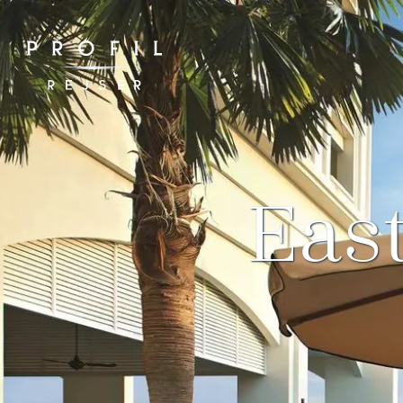
Spring
til
indhold
Eas