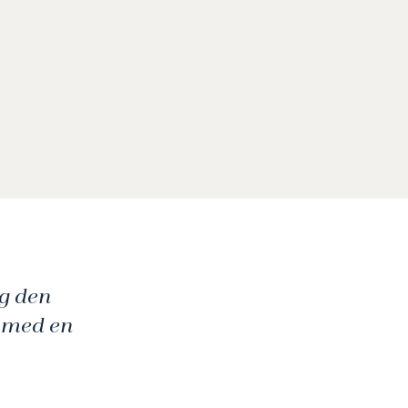
g den
 med en