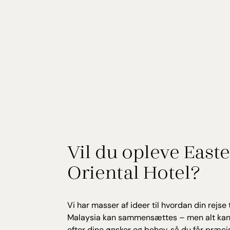
Vil du opleve East
Oriental Hotel?
Vi har masser af ideer til hvordan din rejse t
Malaysia kan sammensættes – men alt kan
efter dine ønsker og behov, så du får præci