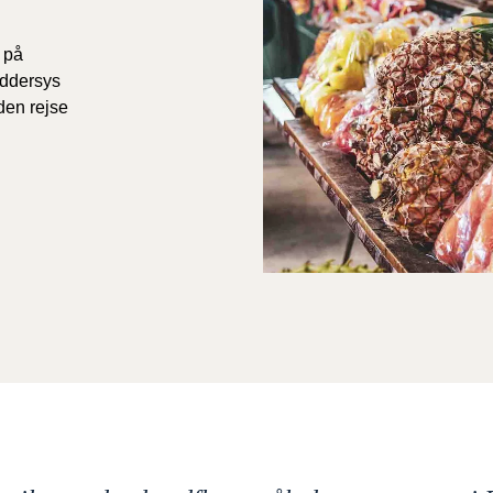
 på
æddersys
den rejse