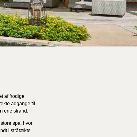
 af frodige
rekte adgange til
n ene strand.
store spa, hvor
dt i stråtækte