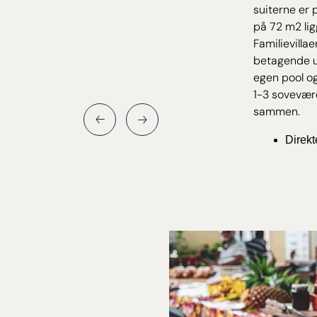
suiterne er 
på 72 m2 lig
Familievill
betagende ud
egen pool o
1-3 sovevære
sammen.
Direkt