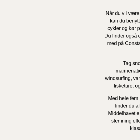
Når du vil være
kan du benytt
cykler og kør 
Du finder også 
med på Constanc
Tag sn
marinenatio
windsurfing, va
fisketure, o
Med hele fem 
finder du a
Middelhavet el
stemning elle
klas