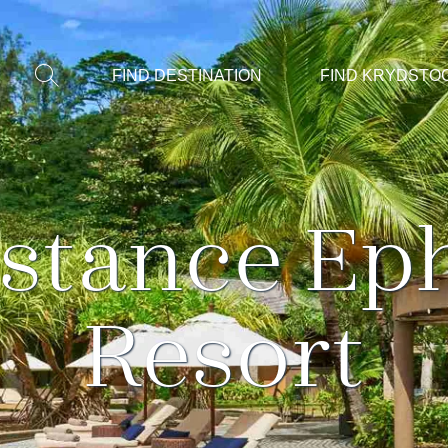
Vis/Skjul
FIND DESTINATION
FIND KRYDSTO
søgning
stance Eph
Resort