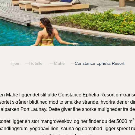
Hjem
Hoteller
Mahé
Constance Ephelia Resort
n Mahe ligger det stilfulde Constance Ephelia Resort omkranset
rtet skråner blidt ned mod to smukke strande, hvorfra der er di
alparken Port Launay. Dette giver fine snorkelmuligheder fra de
2
sortet ligger en stor mangroveskov, og her finder du det 5000 m
ndlingsrum, yogapavillion, sauna og dampbad ligger spredt run