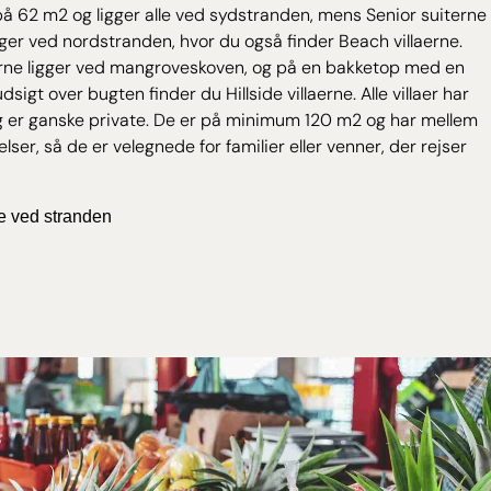
på 62 m2 og ligger alle ved sydstranden, mens Senior suiterne
ger ved nordstranden, hvor du også finder Beach villaerne.
aerne ligger ved mangroveskoven, og på en bakketop med en
sigt over bugten finder du Hillside villaerne. Alle villaer har
g er ganske private. De er på minimum 120 m2 og har mellem
lser, så de er velegnede for familier eller venner, der rejser
e ved stranden