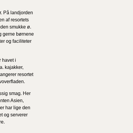
r. På landjorden
n af resortets
å den smukke ø.
ag gerne børnene
r og faciliteter
havet i
a. kajakker,
angerer resortet
voverfladen.
ssig smag. Her
enten Asien,
er har lige den
et og serverer
mere.