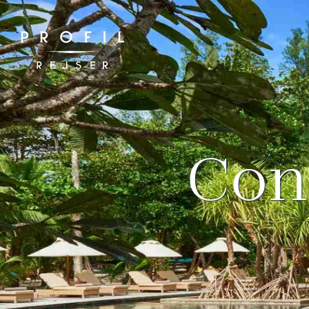
Spring
til
indhold
Con