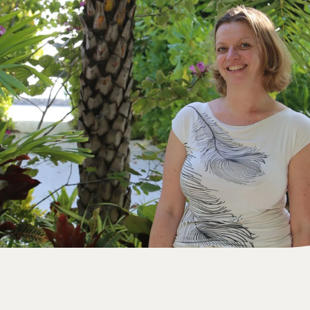
Elsebeth Thomsen
Rejseekspert, Seychellerne