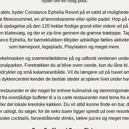
hytter om en rolig pool.
 aktiv, byder Constance Ephelia Resort på et væld af mulighede
e fitnessrummet, en af tennisbanerne eller spille padel. Hop på e
på opdagelse på den 120 hektar frodige grund eller videre ud p
en klatrevæg, og der er zip-line gennem de grønne trætoppe. T
e Ephelia, for børneklubben tilbyder adskillige fælles aktivitete
som børnepool, legeplads, Playstation og meget mere.
orkelmasken og svømmefødderne på og udforsk verdenen under 
nalparken. Foretrækker du at blive oven vande, kan du låne bl.
ndcykler og små katamaranbåde. Vil du længere ud på havet arr
g dykkercentret kender de bedste steder at opleve livet under ha
restauranter er der noget for enhver kulinarisk og stemningsmæ
lt fra overdådige buffeter til a la carte restauranter med tema fra 
ler det lokale kreolske køkken. Du vil altid kunne finde en bar, d
r udsigt, du søger, for de seks barer ligger spredt ud over resort
siske cocktails, farvestrålende drinks, lækre juices og meget 