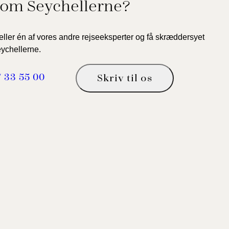
om Seychellerne?
ller én af vores andre rejseeksperter og få skræddersyet
eychellerne.
7 33 55 00
Skriv til os