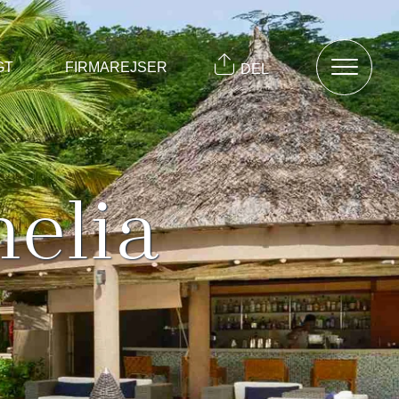
GT
FIRMAREJSER
DEL
elia