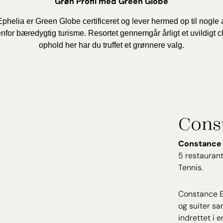
Grøn Profil med Green Globe
helia er Green Globe certificeret og lever hermed op til nogle 
nfor bæredygtig turisme. Resortet gennemgår årligt et uvildigt 
ophold her har du truffet et grønnere valg.
Cons
Constance 
5 restaurant
Tennis.
Constance Ep
og suiter sa
indrettet i 