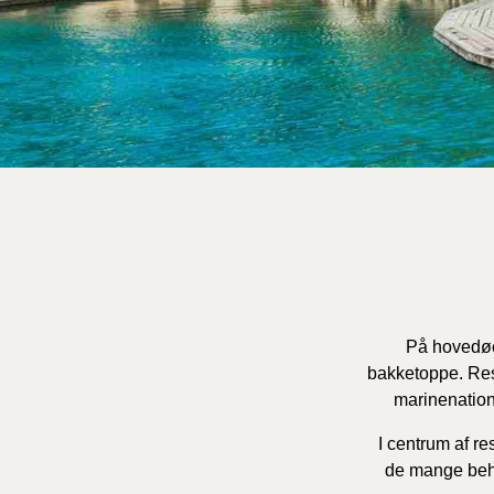
På hovedøe
bakketoppe. Reso
marinenation
I centrum af re
de mange beha