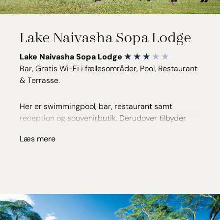
Lake Naivasha Sopa Lodge
Lake Naivasha Sopa Lodge
Bar, Gratis Wi-Fi i fællesområder, Pool, Restaurant
& Terrasse.
Her er swimmingpool, bar, restaurant samt
reception og souvenirbutik. Derudover tilbyder
lodgen, mod betaling, sejlture på søen hvor der
Læs mere
kigges efter flodheste og området rige fugleliv.
Lodgen består af 21 hytter med fire værelser i
hver. To i stueetage og to på første sal. Alle de
store og rummelige værelser er hyggeligt indrettet
med stort panorama vindue til haven, minibar, tv,
værdiboks, kaffe/te- faciliteter, eget bad og toilet