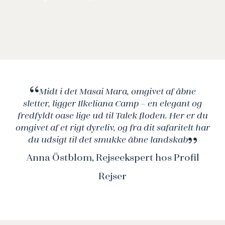
flodheste som hygger sig i floden nedenfor.
Midt i det Masai Mara, omgivet af åbne
sletter, ligger Ilkeliana Camp – en elegant og
fredfyldt oase lige ud til Talek floden. Her er du
omgivet af et rigt dyreliv, og fra dit safaritelt har
du udsigt til det smukke åbne landskab
Anna Östblom, Rejseekspert hos Profil
Rejser