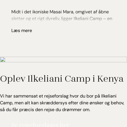
Midt i det ikoniske Masai Mara, omgivet af åbne
sletter og et rigt dyreliv, ligger Ilkeliani Camp – en
elegant og fredfyldt oase lige ud til Talek floden.
Læs mere
Beliggenheden med udsigt over floden og dyre­
fyldte sletter tilbyder en raffineret safarioplevelse
med fokus på dyr og natur i de smukkeste
rammer.
Campen er lille og eksklusiv med blot tolv
rummelige glamping safaritelte, alle med smagfuld
Oplev Ilkeliani Camp i Kenya
indretning, der forener moderne elegance med
autentisk safaristemning.
Her er dejlige fællesarealer som indbyder til
Vi har sammensat et rejseforslag hvor du bor på Ilkeliani
afslapning og ro. Frokost spises ude på den
Camp, men alt kan skræddersys efter dine ønsker og behov,
hyggelige træterrasse ved floden, og aften-drinks
så du får præcis den rejse du drømmer om.
kan nydes oppe på den hævede udsigtsplatform.
Aftenen kan afsluttes ved lejrbålet til lyden af
Se rejseforslaget her