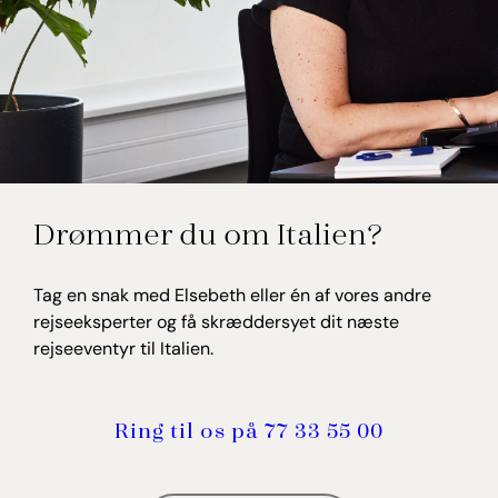
langsomt forsvinder. Om aftenen ændrer
stemningen sig til en stilig bar, som serverer
sofistikerede cocktails i de lune sicilianske aftener.
Lad dig forkæle med en behandling i hotellet spa,
måske i en af spaets udendørs gazeboer, hvor du
kan mærke den friske brise fra havet. Din fysiske
form holder du ved lige i hotellets fitnessrum.
Elsebeth Thomsen
Drømmer du om Italien?
Rejseekspert, Italien
Tag en snak med Elsebeth eller én af vores andre
rejseeksperter og få skræddersyet dit næste
rejseeventyr til Italien.
Ring til os på 77 33 55 00