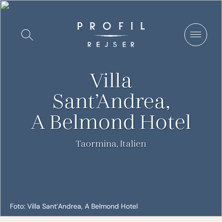
Spring
til
Vis/Skjul
indhold
søgning
Villa
Sant’Andrea,
A Belmond Hotel
Taormina, Italien
Foto: Villa Sant’Andrea, A Belmond Hotel