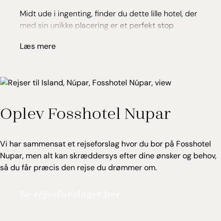
Midt ude i ingenting, finder du dette lille hotel, der
med sin unikke placering er et perfekt stop
undervejs på din tur på Islands sydkyst.Der er 99
Læs mere
værelser, halvdelen med udsigt til gletsjeren, og
den anden halvdel med udsigt til store vidder.Her
midt på lavamarken har du et godt udgangspunkt
for et par dage med naturoplevelser.En god
restaurant med lækre islandske råvarer og
Oplev Fosshotel Nupar
selvfølgelig udsigt til gletsjeren og fjeldene.
Nærmeste by: 95 km
Nær ved: Vatnajökull gletsjeren
Vi har sammensat et rejseforslag hvor du bor på Fosshotel
Nær ved: Skaftafell National Park
Nupar, men alt kan skræddersys efter dine ønsker og behov,
Nær ved: Jökulsárlón gletsjerlagunen
så du får præcis den rejse du drømmer om.
Se rejseforslaget her