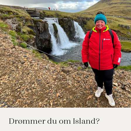
Merete Bach Kristensen
Drømmer du om Island?
Rejseekspert, Island