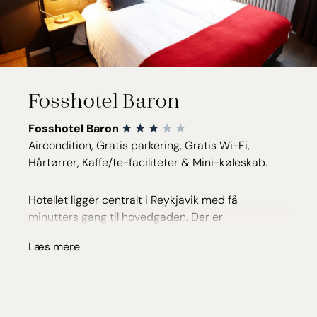
Fosshotel Baron
Fosshotel Baron
Aircondition, Gratis parkering, Gratis Wi-Fi,
Hårtørrer, Kaffe/te-faciliteter & Mini-køleskab.
Hotellet ligger centralt i Reykjavik med få
minutters gang til hovedgaden. Der er
morgenmadsrestaurant, og hotellet ligger tæt på
Læs mere
restauranter og cafeer. Her er alt fra
standardværelser til større familieværelser, der
kan rumme op til 6 personer. Værelserne har alle
TV, gratis Wi-Fi, hårtørrer og kaffe/te faciliteter.