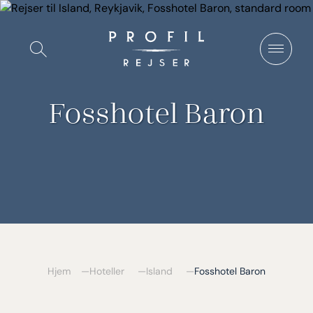
Spring
til
Vis/Skjul
indhold
søgning
Fosshotel Baron
Hjem
Hoteller
Island
Fosshotel Baron