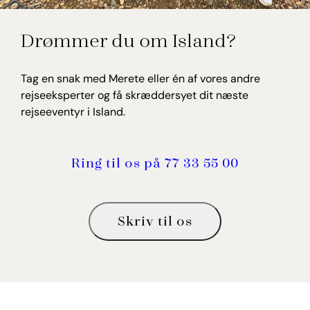
Merete Bach Kristensen
Drømmer du om Island?
Rejseekspert, Island
Tag en snak med Merete eller én af vores andre
rejseeksperter og få skræddersyet dit næste
rejseeventyr i Island.
Ring til os på 77 33 55 00
Skriv til os