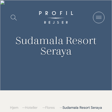
Spring
til
Vis/Skjul
indhold
søgning
Sudamala Resort
Seraya
Hjem
Hoteller
Flores
Sudamala Resort Seraya