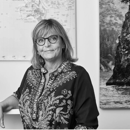
gård, hvor man kan lære om de bæredygtige
praksisser.
Cap Karoso er det perfekte sted for dem, der
søger en uforglemmelig oplevelse, hvor luksus og
natur forenes i en harmonisk balance. Uanset om
du ønsker at slappe af ved den rolige strand, nyde
udsøgte kulinariske oplevelser, eller udforske
Sumbas fascinerende kultur og natur, vil Cap
Karoso tilbyde en oplevelse, der overgår dine
forventninger. Velkommen til en verden af
afslapning, opdagelse og enestående gæstfrihed.