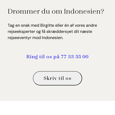
Birgitte Willumsen
Drømmer du om Indonesien?
Rejseekspert, Indonesien
Tag en snak med Birgitte eller én af vores andre
rejseeksperter og få skræddersyet dit næste
rejseeventyr mod Indonesien.
Ring til os på 77 33 55 00
Skriv til os