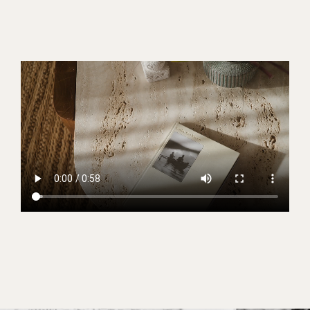
produktion på egen gård, som giver en ægte ’fra
jord til bord’-oplevelse, samt et lokalt engagement
med intiativer der støtter op om landsbyer og
miljøet i lokalområdet.
Designet af Cap Karoso er en moderne fortolkning
af Sumbas kulturelle arv, hvor moderne komfort
kombineres med elementer af traditionel
sumbanesisk arkitektur. Fra de rummelige
værelser til de luksuriøse villaer, herunder to- og
treværelses poolvillaer, tilbydes der indkvartering
til ethvert behov.
Gæsterne kan glæde sig til en bred vifte af
lukseriøse faciliteter; pool, yoga og meditation,
spa, fitness, beach club og flere restauranter og
barer. Der er rig mulighed for at deltage i
forskellige aktiviteter, herunder snorkling,
kajaksejlads og guidede ture i lokalområdet. En
særlig oplevelse er rundvisningen på resortets