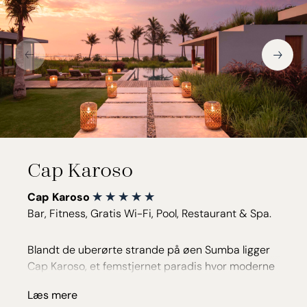
Cap Karoso
Cap Karoso
Bar, Fitness, Gratis Wi-Fi, Pool, Restaurant & Spa.
Blandt de uberørte strande på øen Sumba ligger
Cap Karoso, et femstjernet paradis hvor moderne
luksus møder autentisk indonesisk kultur. Det
Læs mere
unikke resort er en del af Design Hotels og