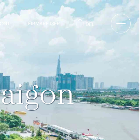
TOGT
FIRMAREJSER
DEL
Saigon