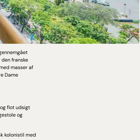
t gennemgået
g den franske
r med masser af
otre Dame
og flot udsigt
gestole og
sk kolonistil med