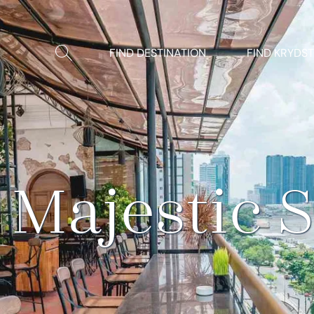
Vis/Skjul
FIND DESTINATION
FIND KRYDS
søgning
 Majestic 