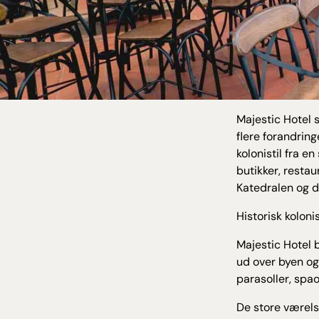
Majestic Hotel 
flere forandrin
kolonistil fra e
butikker, restau
Katedralen og d
Historisk koloni
Majestic Hotel 
ud over byen og
parasoller, spa
De store værelse