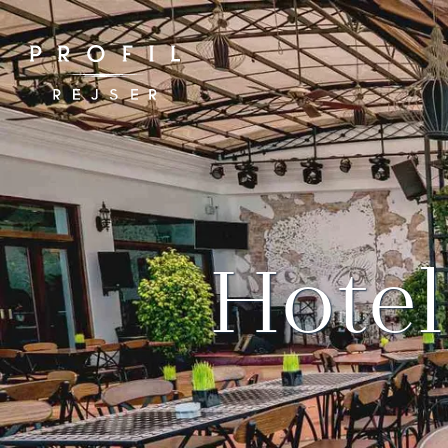
Spring
til
indhold
Hotel