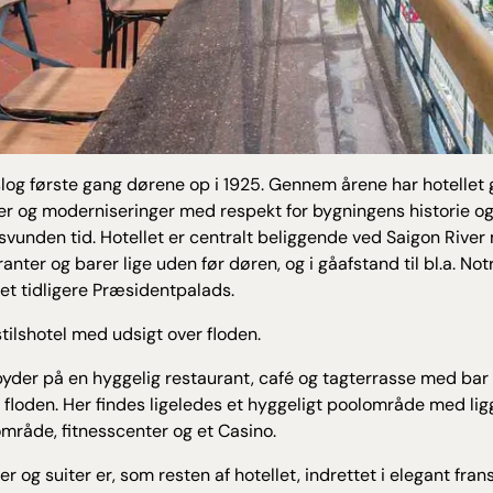
slog første gang dørene op i 1925. Gennem årene har hotelle
ger og moderniseringer med respekt for bygningens historie o
n svunden tid. Hotellet er centralt beliggende ved Saigon Rive
ranter og barer lige uden før døren, og i gåafstand til bl.a. N
et tidligere Præsidentpalads.
stilshotel med udsigt over floden.
byder på en hyggelig restaurant, café og tagterrasse med bar 
 floden. Her findes ligeledes et hyggeligt poolområde med lig
område, fitnesscenter og et Casino.
r og suiter er, som resten af hotellet, indrettet i elegant fran