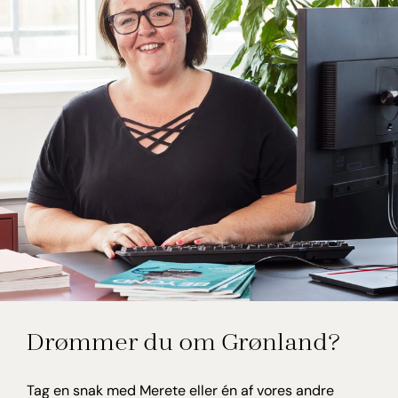
Merete Bach Kristensen
Drømmer du om Grønland?
Rejseekspert, Grønland
Tag en snak med Merete eller én af vores andre