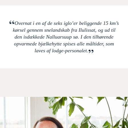
Og hvis det bliver for koldt, så er der mulighed for
at trække indenfor, hvor der er opvarmede
køjesengsværelser.Vær opmærksom på, at der
Overnat i en af de seks iglo’er beliggende 15 km’s
ikke er bade- og toiletforhold, men tørkloset i
kørsel gennem snelandskab fra Ilulissat, og ud til
bjælkehytten.
den isdækkede Nalluarsuup sø. I den tilhørende
opvarmede bjælkehytte spises alle måltider, som
Nærmeste by: ca. 15 km
laves af lodge-personalet.
Nær ved: Nalluarsuup sø
Nær ved: Semeq Kujalleq gletcher