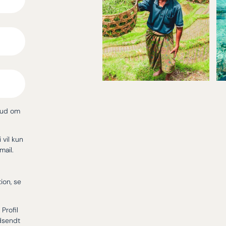
bud om
i vil kun
mail.
ion, se
Profil
dsendt