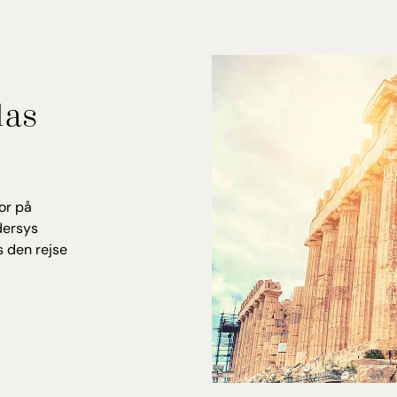
Og har du me
hotellet ogs
Lufth
las
or på
dersys
s den rejse