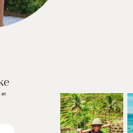
ke
 at