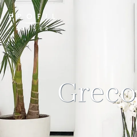
Spring
til
indhold
Greco