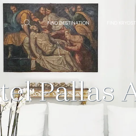
Vis/Skjul
FIND DESTINATION
FIND KRYDS
søgning
tel Pallas 