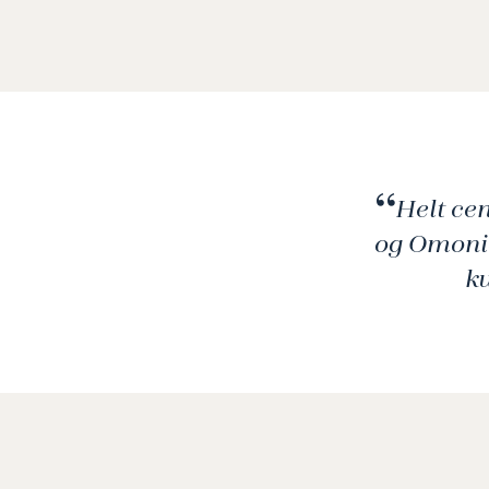
Helt ce
og Omonia
k