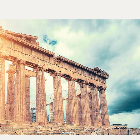
re energi efter dagens sightseeing og kulturelle tilbud, har
å et fitness rum.
avn: 40 km