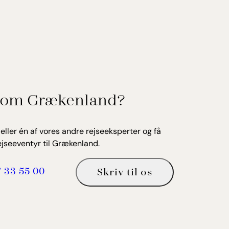
om Grækenland?
ller én af vores andre rejseeksperter og få
jseeventyr til Grækenland.
7 33 55 00
Skriv til os