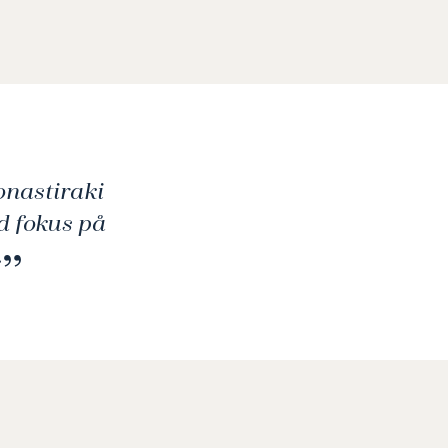
onastiraki
d fokus på
.